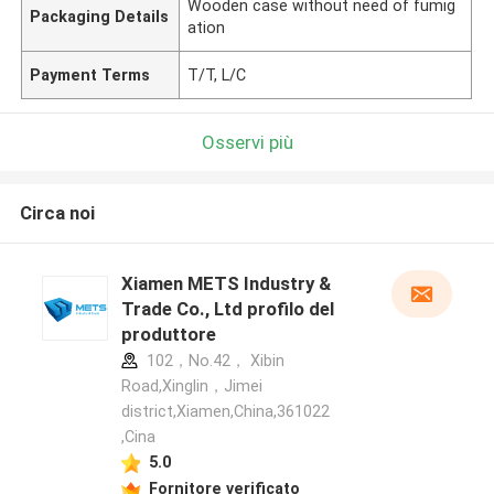
Wooden case without need of fumig
Packaging Details
ation
Payment Terms
T/T, L/C
Osservi più
Circa noi
Xiamen METS Industry &
Trade Co., Ltd profilo del
produttore
102，No.42， Xibin
Road,Xinglin，Jimei
district,Xiamen,China,361022
,Cina
5.0
Fornitore verificato