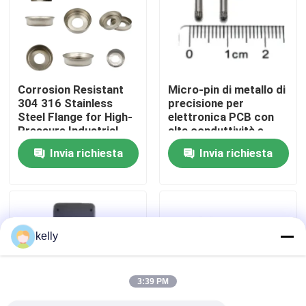
Mostra VR
Circa noi
Corrosion Resistant
Micro-pin di metallo di
304 316 Stainless
precisione per
Steel Flange for High-
elettronica PCB con
Giro della fabbrica
Pressure Industrial
alta conduttività e
Pipeline Systems
diametro di 0,2 mm in
Invia richiesta
Invia richiesta
geometria
Controllo di qualità
personalizzabile
Contattici
kelly
Notizie
3:39 PM
Casi