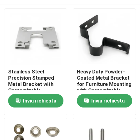
Stainless Steel
Heavy Duty Powder-
Precision Stamped
Coated Metal Bracket
Metal Bracket with
for Furniture Mounting
Customizable
with Customizable
Dimensions for
Options
Casa
Invia richiesta
Invia richiesta
Hardware Connector
Prodotti
Video