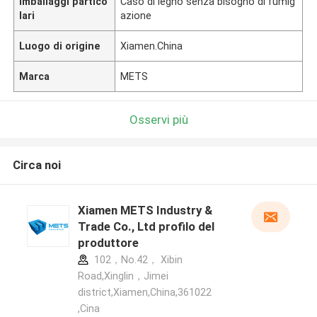
Imballaggi partico
Caso di legno senza bisogno di fumig
lari
azione
Luogo di origine
Xiamen.China
Marca
METS
Osservi più
Circa noi
Xiamen METS Industry &
Trade Co., Ltd profilo del
produttore
102，No.42， Xibin
Road,Xinglin，Jimei
district,Xiamen,China,361022
,Cina