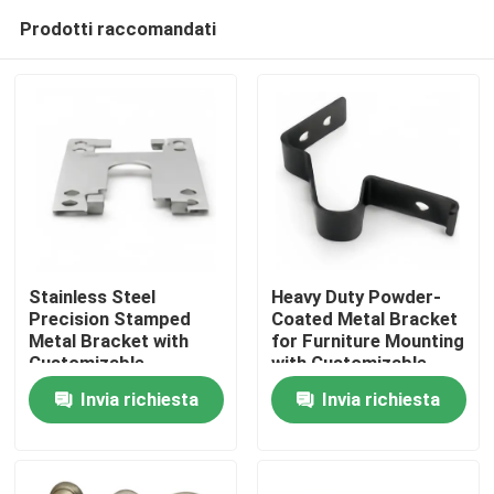
Prodotti raccomandati
Stainless Steel
Heavy Duty Powder-
Precision Stamped
Coated Metal Bracket
Metal Bracket with
for Furniture Mounting
Casa
Customizable
with Customizable
Dimensions for
Options
Invia richiesta
Invia richiesta
Hardware Connector
Prodotti
Video