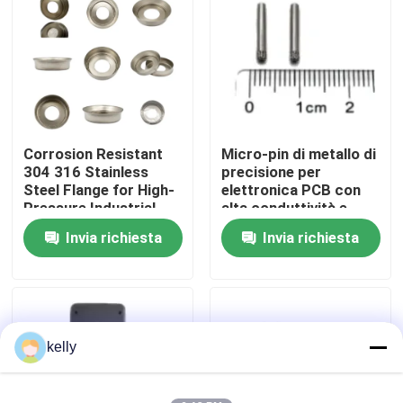
Mostra VR
Circa noi
Corrosion Resistant
Micro-pin di metallo di
Giro della fabbrica
304 316 Stainless
precisione per
Steel Flange for High-
elettronica PCB con
Pressure Industrial
alta conduttività e
Controllo di qualità
Pipeline Systems
diametro di 0,2 mm in
Invia richiesta
Invia richiesta
geometria
personalizzabile
Contattici
Notizie
kelly
Casi