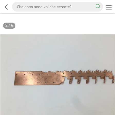
2
/
6