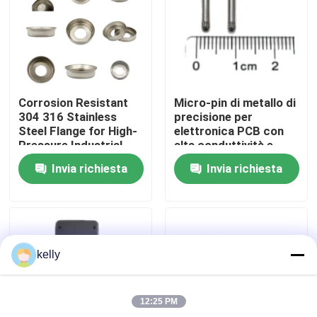
Mostra VR
Circa noi
Corrosion Resistant
Micro-pin di metallo di
304 316 Stainless
precisione per
Giro della fabbrica
Steel Flange for High-
elettronica PCB con
Pressure Industrial
alta conduttività e
Pipeline Systems
diametro di 0,2 mm in
Invia richiesta
Invia richiesta
geometria
Controllo di qualità
personalizzabile
Contattici
kelly
Notizie
12:25 PM
Casi