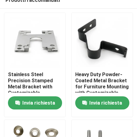
Stainless Steel
Heavy Duty Powder-
Precision Stamped
Coated Metal Bracket
Metal Bracket with
for Furniture Mounting
Customizable
with Customizable
Casa
Dimensions for
Options
Invia richiesta
Invia richiesta
Hardware Connector
Prodotti
Video