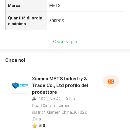
Marca
METS
Quantità di ordin
500PCS
e minimo
Osservi più
Circa noi
Xiamen METS Industry &
Trade Co., Ltd profilo del
produttore
102，No.42， Xibin
Road,Xinglin，Jimei
district,Xiamen,China,361022
,Cina
5.0