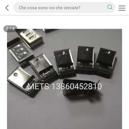
2
/
6