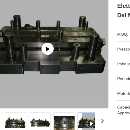
Elet
Del 
MOQ:
Prezzo
Imball
Period
Metodo
Capaci
Approv