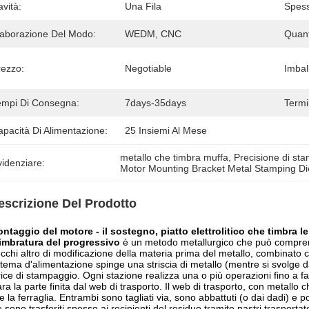
vità:
Una Fila
Spess
laborazione Del Modo:
WEDM, CNC
Quant
rezzo:
Negotiable
Imball
empi Di Consegna:
7days-35days
Termi
pacità Di Alimentazione:
25 Insiemi Al Mese
metallo che timbra muffa
, 
Precisione di st
idenziare:
Motor Mounting Bracket Metal Stamping Di
escrizione Del Prodotto
ontaggio del motore - il sostegno, piatto elettrolitico che timbra 
imbratura del progressivo
è
un metodo metallurgico che può comprend
cchi altro di modificazione della materia prima del metallo, combinato
istema d'alimentazione spinge una striscia di metallo (mentre si svolge d
ice di stampaggio. Ogni stazione realizza una o più operazioni fino a fa
ra la parte finita dal web di trasporto. Il web di trasporto, con metallo c
 la ferraglia. Entrambi sono tagliati via, sono abbattuti (o dai dadi) e p
e sono trasferiti spesso ai recipienti del residuo tramite nastri trasportat