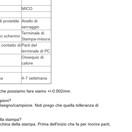
MICO
 proiettile
Anello di
serraggio
Terminale di
lo schermo
Stampa-misura
 contatto di
Parti del
terminale di PC
Ossequio di
calore
na
4-7 settimana
e che possiamo fare siamo +/-0.002mm.
mpioni?
 disegno/campione. Noti prego che quella tolleranza di
ella stampa?
hina della stampa. Prima dell'inizio che fa per morire parti,