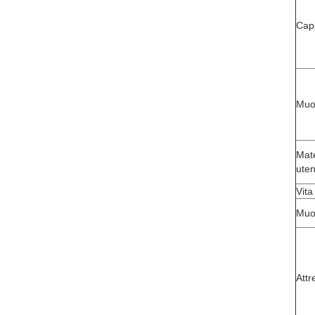
Capa
Muoi
Mate
uten
Vita
Muor
Attr