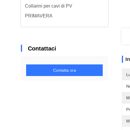
Collarini per cavi di PV
PRIMAVERA
Contattaci
I
Contatta ora
L
N
M
P
Ma