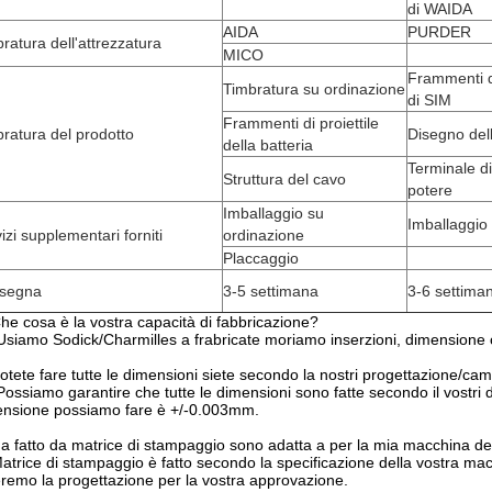
di WAIDA
AIDA
PURDER
ratura dell'attrezzatura
MICO
Frammenti di
Timbratura su ordinazione
di SIM
Frammenti di proiettile
ratura del prodotto
Disegno del
della batteria
Terminale di
Struttura del cavo
potere
Imballaggio su
Imballaggio
izi supplementari forniti
ordinazione
Placcaggio
segna
3-5 settimana
3-6 settima
he cosa è la vostra capacità di fabbricazione?
 Usiamo Sodick/Charmilles a frabricate moriamo inserzioni, dimension
otete fare tutte le dimensioni siete secondo la nostri progettazione/ca
 Possiamo garantire che tutte le dimensioni sono fatte secondo il vostri
nsione possiamo fare è +/-0.003mm.
a fatto da matrice di stampaggio sono adatta a per la mia macchina d
Matrice di stampaggio è fatto secondo la specificazione della vostra macc
eremo la progettazione per la vostra approvazione.