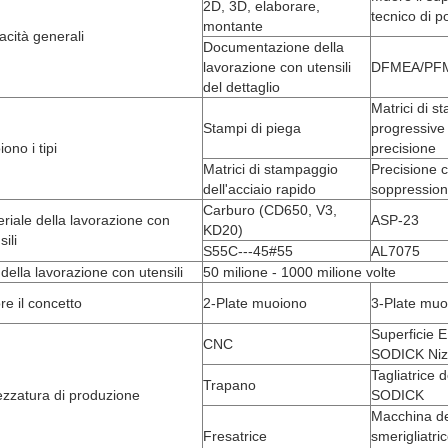
2D, 3D, elaborare,
tecnico di p
montante
cità generali
Documentazione della
lavorazione con utensili
DFMEA/PF
del dettaglio
Matrici di 
Stampi di piega
progressive 
ono i tipi
precisione
Matrici di stampaggio
Precisione 
dell'acciaio rapido
soppression
Carburo (CD650, V3,
riale della lavorazione con
ASP-23
KD20)
sili
S55C---45#55
AL7075
 della lavorazione con utensili
50 milione - 1000 milione volte
e il concetto
2-Plate muoiono
3-Plate muo
Superficie 
CNC
SODICK Niz
Tagliatrice d
Trapano
ezzatura di produzione
SODICK
Macchina de
Fresatrice
smerigliatric