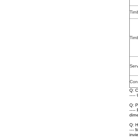
Timb
Timb
Serv
Con
Q: C
----
Q: P
----
dime
Q: H
--- 
invi