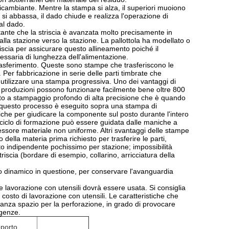
icambiante. Mentre la stampa si alza, il superiori muoiono
si abbassa, il dado chiude e realizza l'operazione di
al dado.
tante che la striscia è avanzata molto precisamente in
dalla stazione verso la stazione. La pallottola ha modellato o
riscia per assicurare questo allineamento poiché il
essaria di lunghezza dell'alimentazione.
rasferimento. Queste sono stampe che trasferiscono le
er fabbricazione in serie delle parti timbrate che
 utilizzare una stampa progressiva. Uno dei vantaggi di
le produzioni possono funzionare facilmente bene oltre 800
tto a stampaggio profondo di alta precisione che è quando
io, questo processo è eseguito sopra una stampa di
iche per giudicare la componente sul posto durante l'intero
l ciclo di formazione può essere guidata dalle maniche a
spessore materiale non uniforme. Altri svantaggi delle stampe
della materia prima richiesto per trasferire le parti,
to indipendente pochissimo per stazione; impossibilità
riscia (bordare di esempio, collarino, arricciatura della
arico dinamico in questione, per conservare l'avanguardia
 lavorazione con utensili dovrà essere usata. Si consiglia
l costo di lavorazione con utensili. Le caratteristiche che
nza spazio per la perforazione, in grado di provocare
rgenze.
pporto