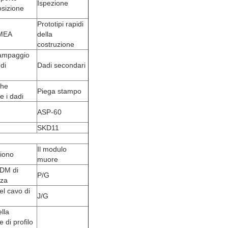
Ispezione
osizione
Prototipi rapidi
MEA
della
costruzione
stampaggio
di
Dadi secondari
che
Piega stampo
e i dadi
ASP-60
SKD11
Il modulo
iono
muore
EDM di
P/G
za
el cavo di
J/G
lla
e di profilo