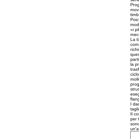
Prog
movi
timb
Poic
modo
«i p
mecc
La t
comp
rich
ques
part
la p
tras
cicl
moll
prog
stru
eseg
flan
I da
tagl
Il c
per 
sono
un'a