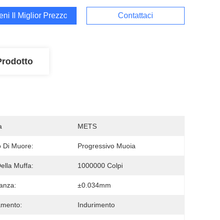
ieni Il Miglior Prezzo
Contattaci
Prodotto
a
METS
po Di Muore:
Progressivo Muoia
Della Muffa:
1000000 Colpi
ranza:
±0.034mm
amento:
Indurimento