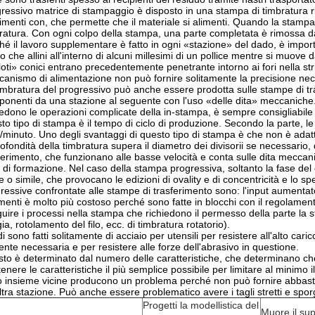
ressivo matrice di stampaggio è disposto in una stampa di timbratura r
menti con, che permette che il materiale si alimenti. Quando la stampa 
ratura. Con ogni colpo della stampa, una parte completata è rimossa d
hé il lavoro supplementare è fatto in ogni «stazione» del dado, è impor
 che allini all'interno di alcuni millesimi di un pollice mentre si muove 
iloti» conici entrano precedentemente penetrante intorno ai fori nella st
anismo di alimentazione non può fornire solitamente la precisione nec
imbratura del progressivo può anche essere prodotta sulle stampe di t
onenti da una stazione al seguente con l'uso «delle dita» meccaniche. P
iedono le operazioni complicate della in-stampa, è sempre consigliabile
to tipo di stampa è il tempo di ciclo di produzione. Secondo la parte, 
i/minuto. Uno degli svantaggi di questo tipo di stampa è che non è ada
rofondità della timbratura supera il diametro dei divisorii se necessar
ferimento, che funzionano alle basse velocità e conta sulle dita meccan
o di formazione. Nel caso della stampa progressiva, soltanto la fase de
e o simile, che provocano le edizioni di ovality e di concentricità e lo 
ressive confrontate alle stampe di trasferimento sono: l'input aumentato 
menti è molto più costoso perché sono fatte in blocchi con il regolamen
uire i processi nella stampa che richiedono il permesso della parte la st
gia, rotolamento del filo, ecc. di timbratura rotatorio).
di sono fatti solitamente di acciaio per utensili per resistere all'alto c
iente necessaria e per resistere alle forze dell'abrasivo in questione.
osto è determinato dal numero delle caratteristiche, che determinano che
tenere le caratteristiche il più semplice possibile per limitare al minimo i
 insieme vicine producono un problema perché non può fornire abbasta
ltra stazione. Può anche essere problematico avere i tagli stretti e spo
Progetti la modellistica del
Muore il su