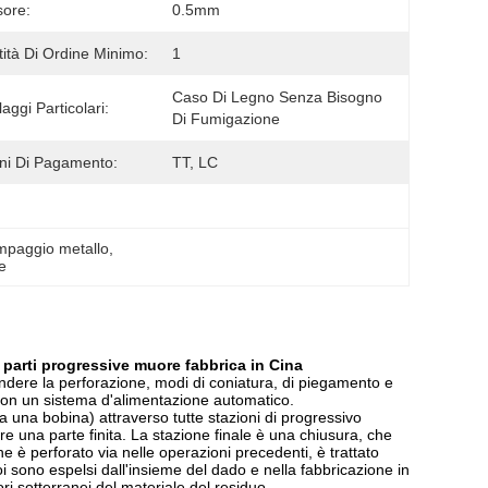
ore:
0.5mm
ità Di Ordine Minimo:
1
Caso Di Legno Senza Bisogno 
aggi Particolari:
Di Fumigazione
ni Di Pagamento:
TT, LC
ampaggio metallo
, 
e
le parti progressive muore fabbrica in Cina
ere la perforazione, modi di coniatura, di piegamento e
 con un sistema d'alimentazione automatico.
a una bobina) attraverso tutte stazioni di progressivo
re una parte finita. La stazione finale è una chiusura, che
he è perforato via nelle operazioni precedenti, è trattato
oi sono espelsi dall'insieme del dado e nella fabbricazione in
ori sotterranei del materiale del residuo.