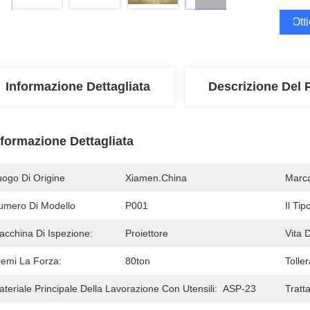
Ott
Informazione Dettagliata
Descrizione Del 
nformazione Dettagliata
uogo Di Origine
Xiamen.China
Marc
umero Di Modello
P001
Il Ti
acchina Di Ispezione:
Proiettore
Vita 
remi La Forza:
80ton
Tolle
teriale Principale Della Lavorazione Con Utensili:
ASP-23
Tratt