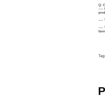
Q: C
----
prod
----
----
fann
Tag
P