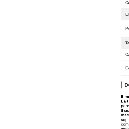
Ca
E
P
T
Ca
Ev
D
Il m
La t
pare
Il s
matr
sepa
come
seri