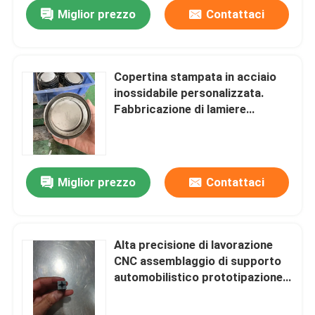
Miglior prezzo
Contattaci
Copertina stampata in acciaio
inossidabile personalizzata.
Fabbricazione di lamiere
metalliche di precisione. Parti di
stampaggio OEM per
applicazioni industriali.
Miglior prezzo
Contattaci
Casa
Alta precisione di lavorazione
CNC assemblaggio di supporto
Prodotti
automobilistico prototipazione
rapida di parti di alluminio auto
componenti EDM personalizzati
Video