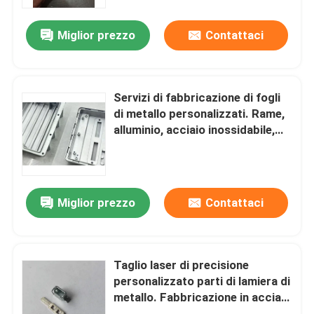
in acciaio inossidabile, ottone,
rame
Miglior prezzo
Contattaci
Mostra VR
Circa noi
Servizi di fabbricazione di fogli
di metallo personalizzati. Rame,
Giro della fabbrica
alluminio, acciaio inossidabile,
parti di stampaggio e piegatura.
Controllo di qualità
Miglior prezzo
Contattaci
Contattici
Notizie
Taglio laser di precisione
personalizzato parti di lamiera di
metallo. Fabbricazione in acciaio
Casi
inossidabile e alluminio. Servizi