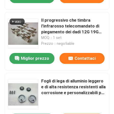
Il progressivo che timbra
l'infrarosso telecomandato di
piegamento dei dadi 12G 19G
della lamiera sottile riceve le
MOQ：1 set
parti
Prezzo：negotiable
Miglior prezzo
Contattaci
Fogli di lega di alluminio leggero
e di alta resistenza resistenti alla
corrosione e personalizzabili per
applicazioni industriali