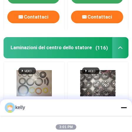
Contattaci
Contattaci
Laminazioni del centro dello statore
(116)
Laminazioni d'acciaio
Matrici di stampaggio
kelly
elettriche
progressive collegate
dell'interruttore di
del ferro delle
sicurezza automatico,
laminazioni del centro
3:01 PM
il centro d'acciaio
dello statore della