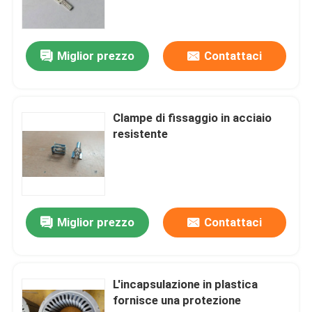
OEM di lamiera di metallo da un
fornitore di oro certificato.
Company News
Miglior prezzo
Contattaci
stampi di metallo
Clampe di fissaggio in acciaio
La lamiera sottile progressiva muore
resistente
dadi di piegamento della lamiera sottile
Metallo che timbra le parti
Miglior prezzo
Contattaci
ottone che timbra le parti
L'incapsulazione in plastica
fornisce una protezione
Laminazioni del centro dello statore