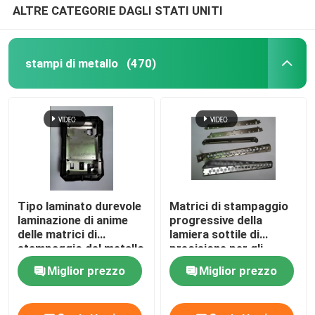
ALTRE CATEGORIE DAGLI STATI UNITI
stampi di metallo
(470)
Tipo laminato durevole
Matrici di stampaggio
laminazione di anime
progressive della
delle matrici di
lamiera sottile di
stampaggio del metallo
precisione per gli
dello statore del
accessori
Miglior prezzo
Miglior prezzo
motore che timbra
dell'hardware