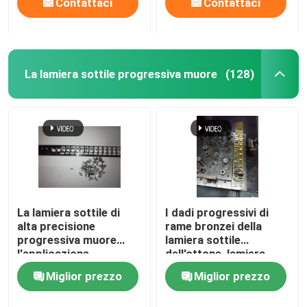
Contattaci
Contattaci
La lamiera sottile progressiva muore
(128)
La lamiera sottile di
I dadi progressivi di
alta precisione
rame bronzei della
progressiva muore
lamiera sottile
l'applicazione
dell'ottone, lamiera
minuscola delle parti di
sottile parte il
Miglior prezzo
Miglior prezzo
metallo di Aydiphone
connettore del
terminale di Pin