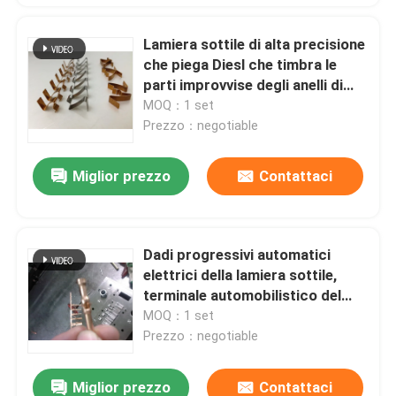
Lamiera sottile di alta precisione
che piega Diesl che timbra le
parti improvvise degli anelli di
serraggio di forma di v del
MOQ：1 set
bottone
Prezzo：negotiable
Miglior prezzo
Contattaci
Dadi progressivi automatici
elettrici della lamiera sottile,
terminale automobilistico del
connettore degli stampi di piega
MOQ：1 set
del metallo
Prezzo：negotiable
Miglior prezzo
Contattaci