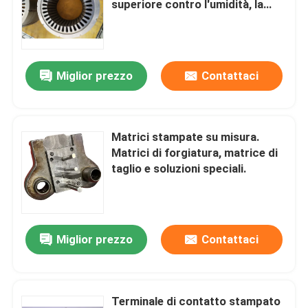
superiore contro l'umidità, la
polvere e altri fattori ambientali,
Parti del blocchetto terminali
prolungando la durata dei
componenti del motore.
Miglior prezzo
Contattaci
lo stampaggio profondo muore
stampi di piega del metallo
Matrici stampate su misura.
Matrici di forgiatura, matrice di
Matrici di stampaggio automobilistiche
taglio e soluzioni speciali.
metallo che timbra muffa
Miglior prezzo
Contattaci
Collarini per cavi di PV
PRIMAVERA
Terminale di contatto stampato