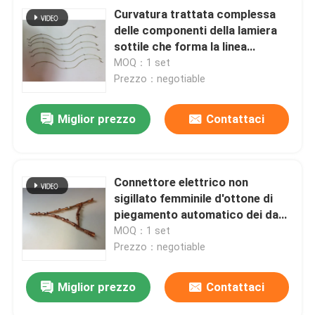
Curvatura trattata complessa
delle componenti della lamiera
sottile che forma la linea
componenti elettronici del cavo
MOQ：1 set
Prezzo：negotiable
Miglior prezzo
Contattaci
Connettore elettrico non
sigillato femminile d'ottone di
piegamento automatico dei dadi
della lamiera sottile dei pezzi di
MOQ：1 set
ricambio
Prezzo：negotiable
Miglior prezzo
Contattaci