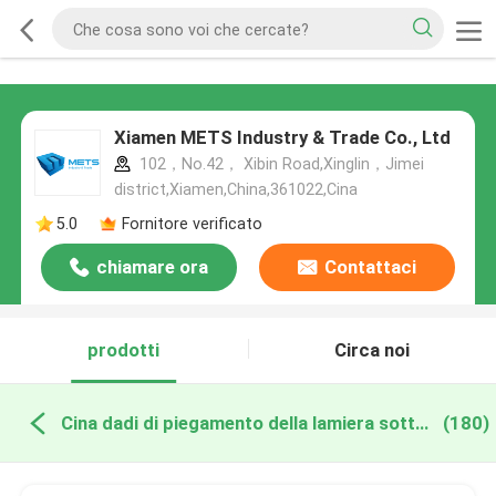
Xiamen METS Industry & Trade Co., Ltd
102，No.42， Xibin Road,Xinglin，Jimei
district,Xiamen,China,361022,Cina
5.0
Fornitore verificato
chiamare ora
Contattaci
prodotti
Circa noi
Cina dadi di piegamento della lamiera sottile
(180)