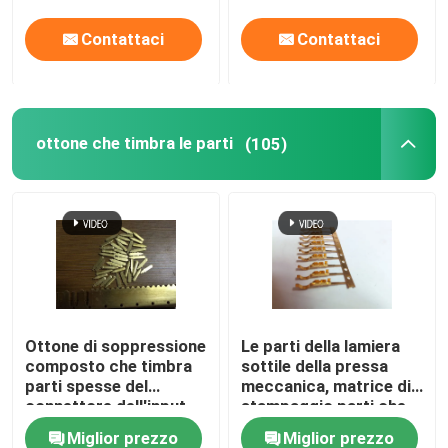
precisione delle parti
Contattaci
Contattaci
ottone che timbra le parti
(105)
Ottone di soppressione
Le parti della lamiera
composto che timbra
sottile della pressa
parti spesse del
meccanica, matrice di
connettore dell'input
stampaggio parti che
delle parti le piccole
fabbricano i frammenti
Miglior prezzo
Miglior prezzo
di proiettile di rame