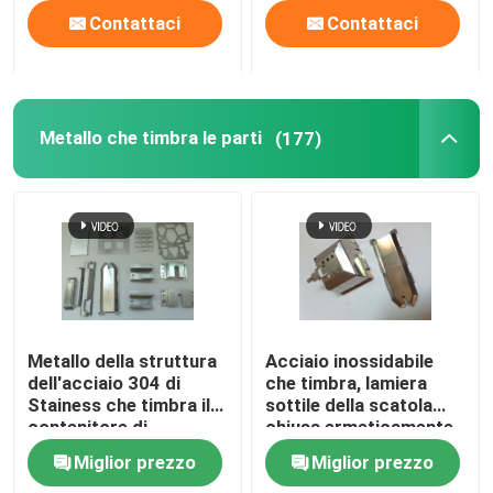
Contattaci
Contattaci
Metallo che timbra le parti
(177)
Metallo della struttura
Acciaio inossidabile
dell'acciaio 304 di
che timbra, lamiera
Stainess che timbra il
sottile della scatola
contenitore di
chiusa ermeticamente
piegamento di
che forma muffa
Miglior prezzo
Miglior prezzo
hardware di alta