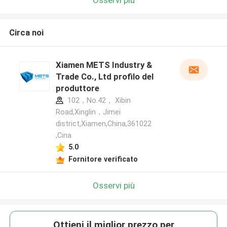
Circa noi
Xiamen METS Industry &
Trade Co., Ltd profilo del
produttore
102，No.42， Xibin
Road,Xinglin，Jimei
district,Xiamen,China,361022
,Cina
5.0
Fornitore verificato
Osservi più
Ottieni il miglior prezzo per