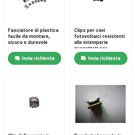
Fasciatore di plastica
Clips per cavi
facile da montare,
fotovoltaici resistenti
sicuro e durevole
alle intemperie
progettati per
proteggere i fili solari
Invia richiesta
Invia richiesta
dallo stress
ambientale e garantire
le connessioni
Casa
Prodotti
Video