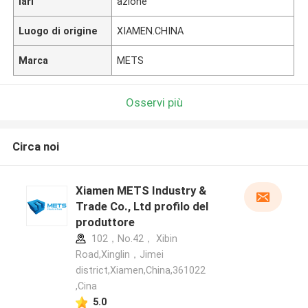
lari
azione
Luogo di origine
XIAMEN.CHINA
Marca
METS
Osservi più
Circa noi
Xiamen METS Industry &
Trade Co., Ltd profilo del
produttore
102，No.42， Xibin
Road,Xinglin，Jimei
district,Xiamen,China,361022
,Cina
5.0