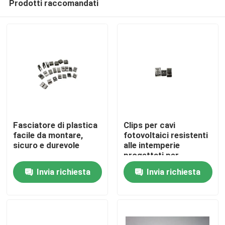
Prodotti raccomandati
Fasciatore di plastica
Clips per cavi
facile da montare,
fotovoltaici resistenti
sicuro e durevole
alle intemperie
progettati per
Casa
proteggere i fili solari
Invia richiesta
Invia richiesta
dallo stress
ambientale e garantire
Prodotti
le connessioni
Video