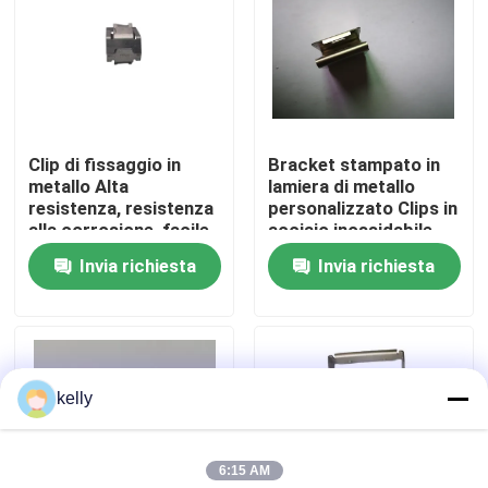
Mostra VR
Circa noi
Clip di fissaggio in
Bracket stampato in
metallo Alta
lamiera di metallo
Giro della fabbrica
resistenza, resistenza
personalizzato Clips in
alla corrosione, facile
acciaio inossidabile
installazione,
piegato di precisione
Invia richiesta
Invia richiesta
Controllo di qualità
dimensioni
OEM per il montaggio
personalizzate
di hardware per uso
disponibili
elettrico,
Contattici
automobilistico e
elettrodomestico
kelly
Notizie
6:15 AM
Casi