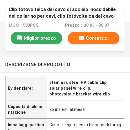
Clip fotovoltaica del cavo di acciaio inossidabile
del collarino per cavi, clip fotovoltaica del cavo
del sostegno della clip del cavo del pannello solare
MOQ：500PCS
Prezzo：$0.03 - $0.07
Miglior prezzo
Contattici
DESCRIZIONE DI PRODOTTO
stainless steel PV cable clip
,
Evidenziare:
solar panel wire clip
,
photovoltaic bracket wire clip
Capacità di alime
25 insiemi al mese
ntazione
Imballaggi partico
Caso di legno senza bisogno di fumig