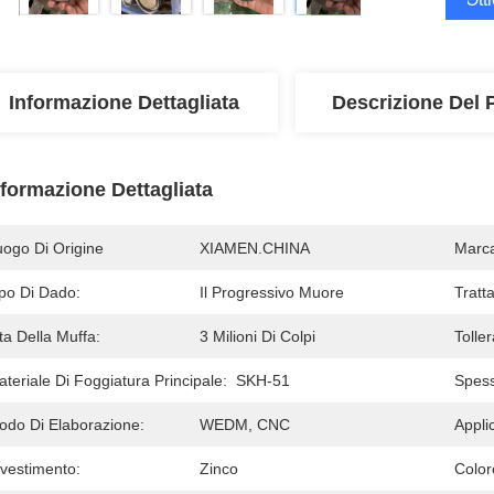
Informazione Dettagliata
Descrizione Del 
nformazione Dettagliata
uogo Di Origine
XIAMEN.CHINA
Marc
ipo Di Dado:
Il Progressivo Muore
Tratt
ta Della Muffa:
3 Milioni Di Colpi
Tolle
teriale Di Foggiatura Principale:
SKH-51
Spess
odo Di Elaborazione:
WEDM, CNC
Appli
ivestimento:
Zinco
Color