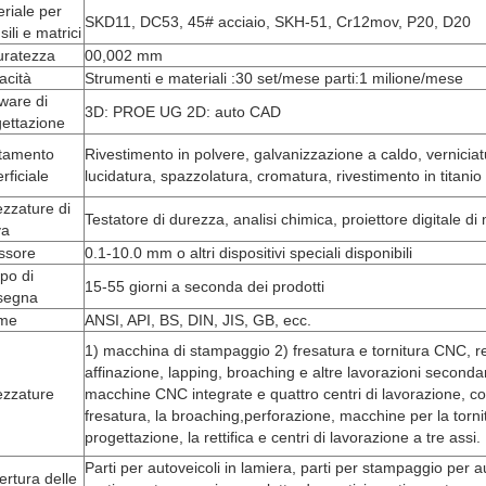
riale per
SKD11, DC53, 45# acciaio, SKH-51, Cr12mov, P20, D20
sili e matrici
uratezza
00,002 mm
acità
Strumenti e materiali :30 set/mese parti:1 milione/mese
ware di
3D: PROE UG 2D: auto CAD
ettazione
ttamento
Rivestimento in polvere, galvanizzazione a caldo, verniciat
rficiale
lucidatura, spazzolatura, cromatura, rivestimento in titanio
ezzature di
Testatore di durezza, analisi chimica, proiettore digitale di
va
ssore
0.1-10.0 mm o altri dispositivi speciali disponibili
po di
15-55 giorni a seconda dei prodotti
segna
me
ANSI, API, BS, DIN, JIS, GB, ecc.
1) macchina di stampaggio 2) fresatura e tornitura CNC, ret
affinazione, lapping, broaching e altre lavorazioni secondar
ezzature
macchine CNC integrate e quattro centri di lavorazione, c
fresatura, la broaching,perforazione, macchine per la tornit
progettazione, la rettifica e centri di lavorazione a tre assi.
Parti per autoveicoli in lamiera, parti per stampaggio per au
rtura delle