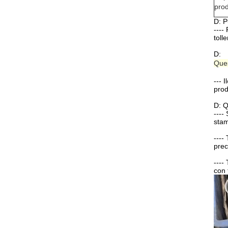
prod
D: P
----
toll
D:
Ques
--- Il
prod
D: Q
----
stam
----
prec
----
con 