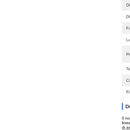
D
D
F
L
P
T
Ca
Ev
D
Il n
line
di a