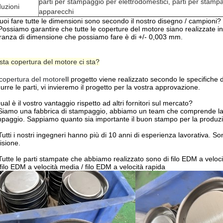
parti per stampaggio per elettrodomestici, parti per stamp
uzioni
apparecchi
uoi fare tutte le dimensioni sono secondo il nostro disegno / campioni?
 Possiamo garantire che tutte le coperture del motore siano realizzate 
eranza di dimensione che possiamo fare è di +/- 0,003 mm.
ta copertura del motore ci sta?
copertura del motore
Il progetto viene realizzato secondo le specifiche
urre le parti, vi invieremo il progetto per la vostra approvazione.
ual è il vostro vantaggio rispetto ad altri fornitori sul mercato?
 Siamo una fabbrica di stampaggio, abbiamo un team che comprende la
paggio. Sappiamo quanto sia importante il buon stampo per la produz
 Tutti i nostri ingegneri hanno più di 10 anni di esperienza lavorativa. 
isione.
 Tutte le parti stampate che abbiamo realizzato sono di filo EDM a veloci
filo EDM a velocità media / filo EDM a velocità rapida