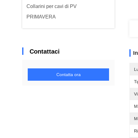
Collarini per cavi di PV
PRIMAVERA
Contattaci
I
L
Contatta ora
T
Vi
Ma
M
R