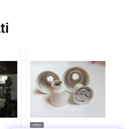
ti
video