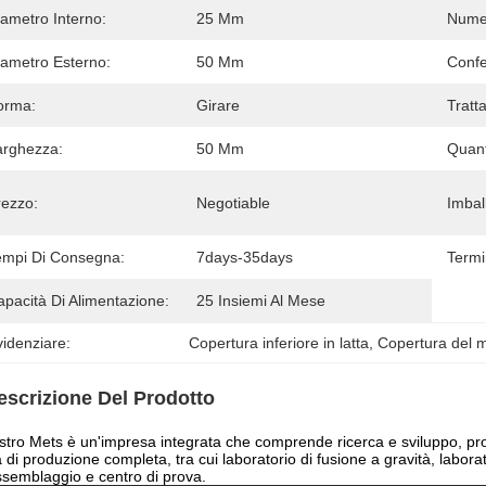
iametro Interno:
25 Mm
Numer
iametro Esterno:
50 Mm
Confe
orma:
Girare
Tratt
arghezza:
50 Mm
Quant
rezzo:
Negotiable
Imball
empi Di Consegna:
7days-35days
Termi
pacità Di Alimentazione:
25 Insiemi Al Mese
idenziare:
Copertura inferiore in latta
, 
Copertura del m
escrizione Del Prodotto
ostro Mets è un'impresa integrata che comprende ricerca e sviluppo, p
a di produzione completa, tra cui laboratorio di fusione a gravità, labor
ssemblaggio e centro di prova.