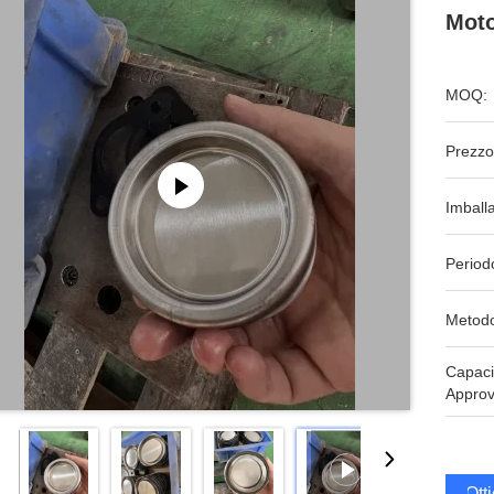
Moto
MOQ:
Prezzo
Imball
Period
Metodo
Capaci
Approv
Ott