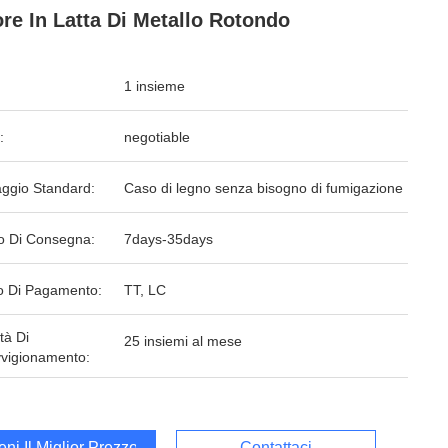
re In Latta Di Metallo Rotondo
1 insieme
:
negotiable
aggio Standard:
Caso di legno senza bisogno di fumigazione
o Di Consegna:
7days-35days
 Di Pagamento:
TT, LC
tà Di
25 insiemi al mese
vigionamento:
ieni Il Miglior Prezzo
Contattaci