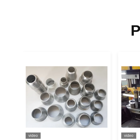
P
video
video