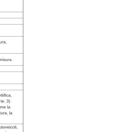
ura,
 misura.
tifica,
ie. 3)
ome la
ura, la
toveicoli,