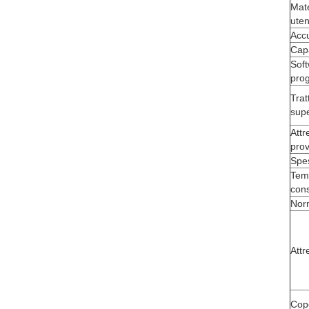
Mate
uten
Acc
Cap
Soft
prog
Tra
supe
Attr
pro
Spe
Tem
con
Nor
Attr
Cope