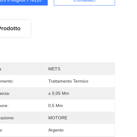
Prodotto
a
METS
amento:
Trattamento Termico
ranza:
± 0,05 Mm
ore:
0,5 Mm
cazione:
MOTORE
e:
Argento