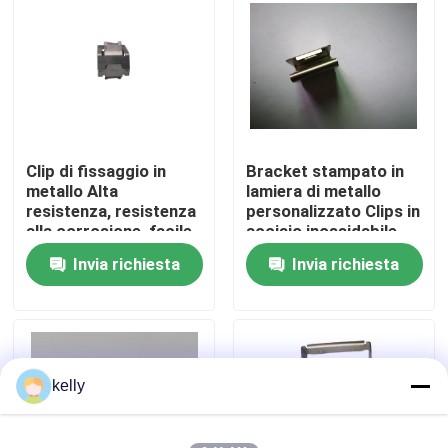
Mostra VR
Circa noi
Clip di fissaggio in
Bracket stampato in
Giro della fabbrica
metallo Alta
lamiera di metallo
resistenza, resistenza
personalizzato Clips in
alla corrosione, facile
acciaio inossidabile
Controllo di qualità
installazione,
piegato di precisione
Invia richiesta
Invia richiesta
dimensioni
OEM per il montaggio
personalizzate
di hardware per uso
Contattici
disponibili
elettrico,
automobilistico e
elettrodomestico
Notizie
kelly
Casi