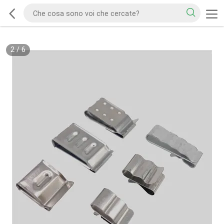
2
/
6