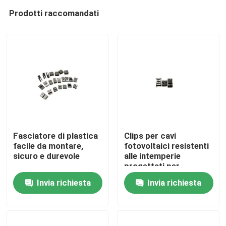
Prodotti raccomandati
Fasciatore di plastica
Clips per cavi
facile da montare,
fotovoltaici resistenti
sicuro e durevole
alle intemperie
Casa
progettati per
proteggere i fili solari
Invia richiesta
Invia richiesta
dallo stress
Prodotti
ambientale e garantire
le connessioni
Video