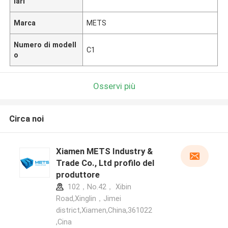
lari
Marca
METS
Numero di modell
C1
o
Osservi più
Circa noi
Xiamen METS Industry &
Trade Co., Ltd profilo del
produttore
102，No.42， Xibin
Road,Xinglin，Jimei
district,Xiamen,China,361022
,Cina