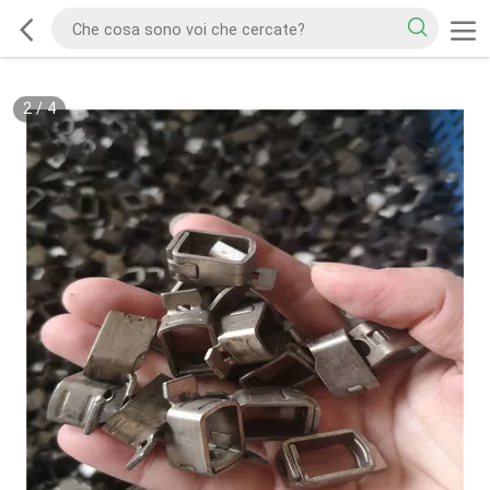
2
/
4