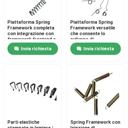
Piattaforma Spring
Piattaforma Spring
Framework completa
Framework versatile
con integrazione con
che consente lo
framework frontend e
sviluppo di
strumenti di sviluppo
applicazioni cloud
Invia richiesta
Invia richiesta
API popolari
native con supporto
per l'orchestrazione
dei container
Casa
Prodotti
Parti elastiche
Spring Framework con
Video
stampate in lamiera |
Iniezione di