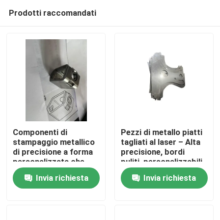
Prodotti raccomandati
Componenti di
Pezzi di metallo piatti
stampaggio metallico
tagliati al laser – Alta
di precisione a forma
precisione, bordi
Casa
personalizzata che
puliti, personalizzabili,
offrono soluzioni
durevoli
Invia richiesta
Invia richiesta
durevoli per
Prodotti
applicazioni
automobilistiche,
elettroniche, mediche
Video