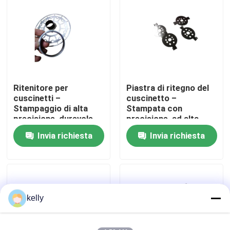
e industriali
Mostra VR
Circa noi
Ritenitore per
Piastra di ritegno del
Giro della fabbrica
cuscinetti –
cuscinetto –
Stampaggio di alta
Stampata con
precisione, durevole,
precisione, ad alta
Controllo di qualità
resistente alla
resistenza, resistente
Invia richiesta
Invia richiesta
corrosione,
alla corrosione, OEM
personalizzabile
personalizzato
Contattici
Notizie
kelly
Casi