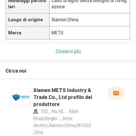
Imballaggi partico
Caso di legno senza bisogno di fumig
lari
azione
Luogo di origine
Xiamen.China
Marca
METS
Osservi più
Circa noi
Xiamen METS Industry &
Trade Co., Ltd profilo del
produttore
102，No.42， Xibin
Road,Xinglin，Jimei
district,Xiamen,China,361022
,Cina