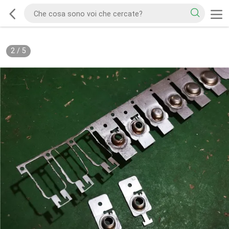
2
/
5