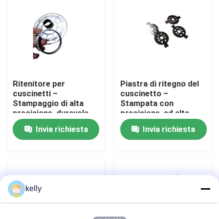
e industriali
Mostra VR
Circa noi
Ritenitore per
Piastra di ritegno del
Giro della fabbrica
cuscinetti –
cuscinetto –
Stampaggio di alta
Stampata con
precisione, durevole,
precisione, ad alta
Controllo di qualità
resistente alla
resistenza, resistente
Invia richiesta
Invia richiesta
corrosione,
alla corrosione, OEM
personalizzabile
personalizzato
Contattici
Notizie
kelly
Casi