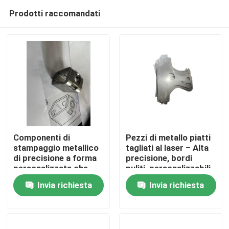
Prodotti raccomandati
Componenti di
Pezzi di metallo piatti
stampaggio metallico
tagliati al laser – Alta
di precisione a forma
precisione, bordi
Casa
personalizzata che
puliti, personalizzabili,
offrono soluzioni
durevoli
Invia richiesta
Invia richiesta
durevoli per
Prodotti
applicazioni
automobilistiche,
elettroniche, mediche
Video