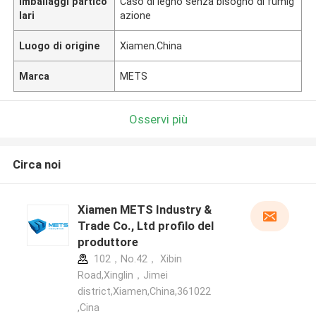
Imballaggi partico
Caso di legno senza bisogno di fumig
lari
azione
Luogo di origine
Xiamen.China
Marca
METS
Osservi più
Circa noi
Xiamen METS Industry &
Trade Co., Ltd profilo del
produttore
102，No.42， Xibin
Road,Xinglin，Jimei
district,Xiamen,China,361022
,Cina