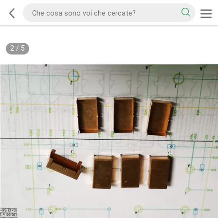
2
/
5