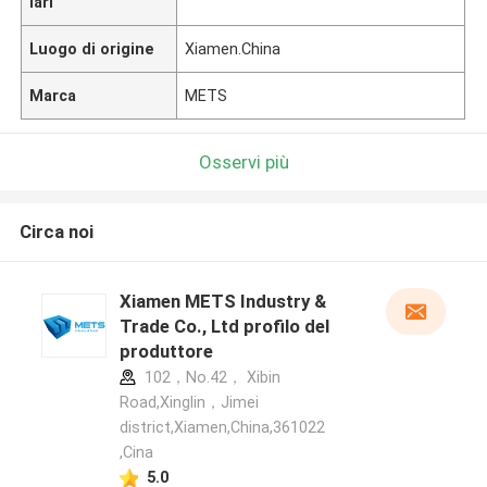
lari
Luogo di origine
Xiamen.China
Marca
METS
Osservi più
Circa noi
Xiamen METS Industry &
Trade Co., Ltd profilo del
produttore
102，No.42， Xibin
Road,Xinglin，Jimei
district,Xiamen,China,361022
,Cina
5.0