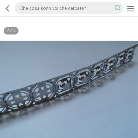
2
/
5