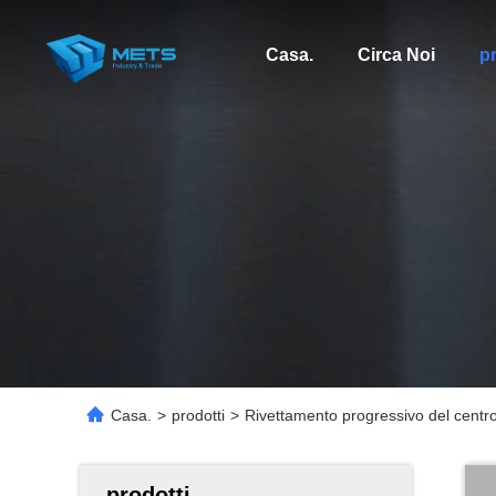
Casa.
Circa Noi
pr
Casa.
>
prodotti
>
Rivettamento progressivo del centro
prodotti