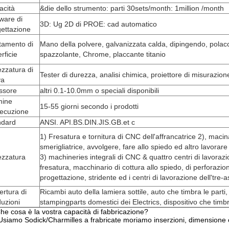
acità
&die dello strumento: parti 30sets/month: 1million /month
ware di
3D: Ug 2D di PROE: cad automatico
ettazione
tamento di
Mano della polvere, galvanizzata calda, dipingendo, polac
rficie
spazzolante, Chrome, placcante titanio
ezzatura di
Tester di durezza, analisi chimica, proiettore di misurazione
va
ssore
altri 0.1-10.0mm o speciali disponibili
mine
15-55 giorni secondo i prodotti
secuzione
ndard
ANSI. API.BS.DIN.JIS.GB.et c
1) Fresatura e tornitura di CNC dell'affrancatrice 2), maci
smerigliatrice, avvolgere, fare allo spiedo ed altro lavorar
ezzatura
3) machineries integrali di CNC & quattro centri di lavorazi
fresatura, macchinario di cottura allo spiedo, di perforazione
progettazione, stridente ed i centri di lavorazione dell'tre-a
rtura di
Ricambi auto della lamiera sottile, auto che timbra le parti,
uzioni
stampingparts domestici dei Electrics, dispositivo che timbr
he cosa è la vostra capacità di fabbricazione?
 Usiamo Sodick/Charmilles a frabricate moriamo inserzioni, dimension