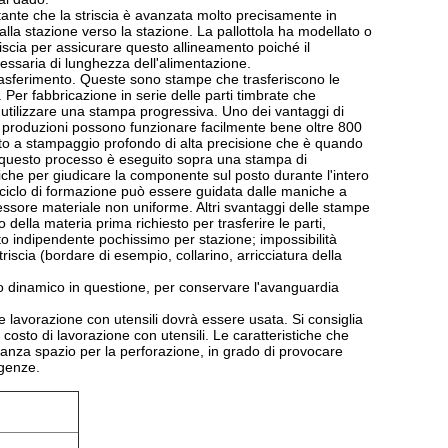
tante che la striscia è avanzata molto precisamente in
dalla stazione verso la stazione. La pallottola ha modellato o
riscia per assicurare questo allineamento poiché il
essaria di lunghezza dell'alimentazione.
rasferimento. Queste sono stampe che trasferiscono le
er fabbricazione in serie delle parti timbrate che
 utilizzare una stampa progressiva. Uno dei vantaggi di
le produzioni possono funzionare facilmente bene oltre 800
tto a stampaggio profondo di alta precisione che è quando
io, questo processo è eseguito sopra una stampa di
iche per giudicare la componente sul posto durante l'intero
l ciclo di formazione può essere guidata dalle maniche a
spessore materiale non uniforme. Altri svantaggi delle stampe
della materia prima richiesto per trasferire le parti,
to indipendente pochissimo per stazione; impossibilità
riscia (bordare di esempio, collarino, arricciatura della
arico dinamico in questione, per conservare l'avanguardia
 lavorazione con utensili dovrà essere usata. Si consiglia
l costo di lavorazione con utensili. Le caratteristiche che
nza spazio per la perforazione, in grado di provocare
rgenze.