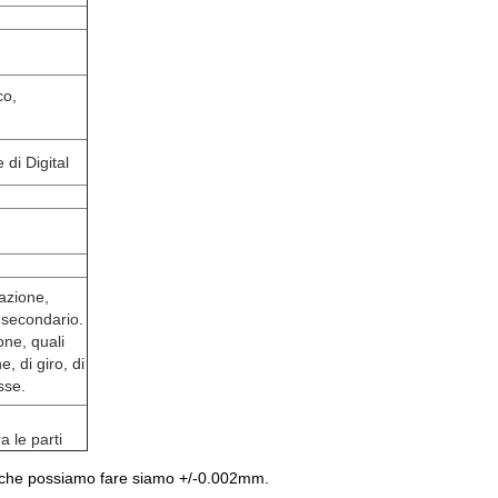
co,
 di Digital
nazione,
e secondario.
one, quali
, di giro, di
sse.
a le parti
e che possiamo fare siamo +/-0.002mm.