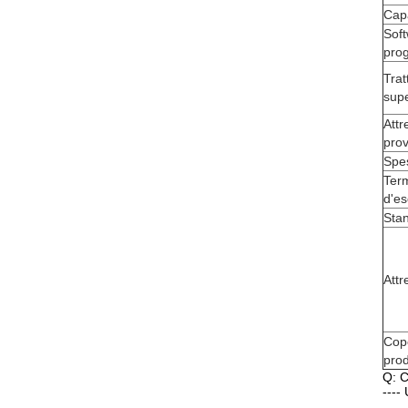
Cap
Soft
prog
Trat
supe
Attr
pro
Spe
Ter
d'e
Sta
Attr
Cope
prod
Q: C
----