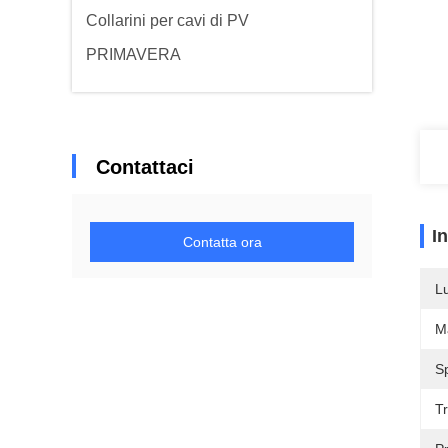
Collarini per cavi di PV
PRIMAVERA
Contattaci
I
Contatta ora
L
Ma
S
T