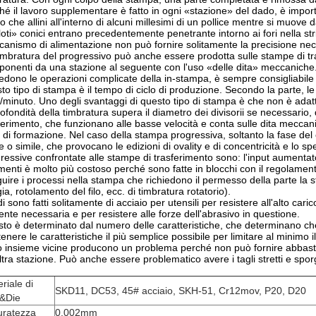
hé il lavoro supplementare è fatto in ogni «stazione» del dado, è impor
 che allini all'interno di alcuni millesimi di un pollice mentre si muove 
iloti» conici entrano precedentemente penetrante intorno ai fori nella st
anismo di alimentazione non può fornire solitamente la precisione nec
imbratura del progressivo può anche essere prodotta sulle stampe di t
onenti da una stazione al seguente con l'uso «delle dita» meccaniche. P
iedono le operazioni complicate della in-stampa, è sempre consigliabile
to tipo di stampa è il tempo di ciclo di produzione. Secondo la parte, 
i/minuto. Uno degli svantaggi di questo tipo di stampa è che non è ada
rofondità della timbratura supera il diametro dei divisorii se necessar
ferimento, che funzionano alle basse velocità e conta sulle dita meccan
o di formazione. Nel caso della stampa progressiva, soltanto la fase de
e o simile, che provocano le edizioni di ovality e di concentricità e lo 
ressive confrontate alle stampe di trasferimento sono: l'input aumentato 
menti è molto più costoso perché sono fatte in blocchi con il regolamen
uire i processi nella stampa che richiedono il permesso della parte la st
gia, rotolamento del filo, ecc. di timbratura rotatorio).
di sono fatti solitamente di acciaio per utensili per resistere all'alto c
iente necessaria e per resistere alle forze dell'abrasivo in questione.
osto è determinato dal numero delle caratteristiche, che determinano che
tenere le caratteristiche il più semplice possibile per limitare al minimo i
 insieme vicine producono un problema perché non può fornire abbasta
ltra stazione. Può anche essere problematico avere i tagli stretti e spo
riale di
SKD11, DC53, 45# acciaio, SKH-51, Cr12mov, P20, D20
l&Die
uratezza
0.002mm