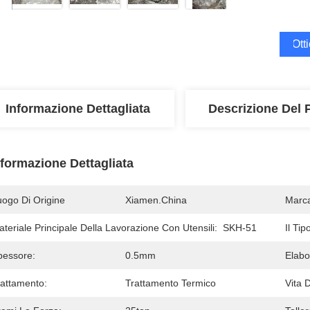
Ott
Informazione Dettagliata
Descrizione Del 
nformazione Dettagliata
uogo Di Origine
Xiamen.China
Marc
teriale Principale Della Lavorazione Con Utensili:
SKH-51
Il Ti
pessore:
0.5mm
Elabo
rattamento:
Trattamento Termico
Vita 