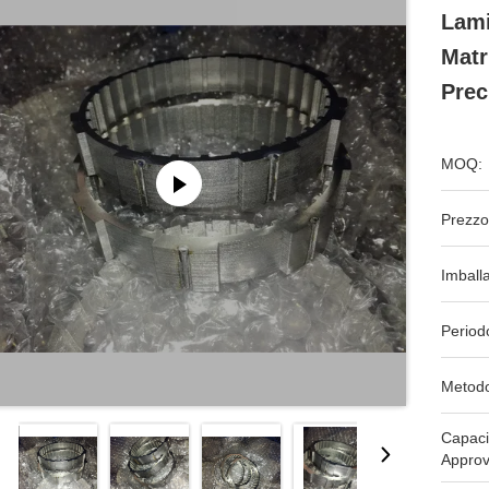
Lami
Matr
Prec
MOQ:
Prezzo
Imball
Period
Metodo
Capaci
Approv