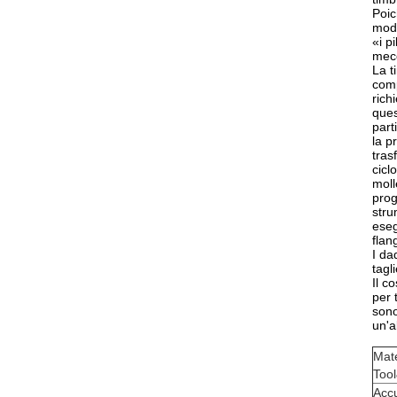
Poic
modo
«i p
mecc
La t
comp
rich
ques
part
la p
tras
cicl
moll
prog
stru
eseg
flan
I da
tagl
Il c
per 
sono
un'a
Mate
Too
Acc