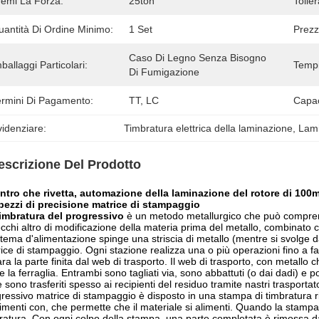
remi La Forza:
25ton
Tolle
uantità Di Ordine Minimo:
1 Set
Prezz
Caso Di Legno Senza Bisogno 
ballaggi Particolari:
Tempi
Di Fumigazione
ermini Di Pagamento:
TT, LC
Capac
idenziare:
Timbratura elettrica della laminazione
, 
Lami
escrizione Del Prodotto
entro che rivetta, automazione della laminazione del rotore di 10
pezzi di precisione matrice di stampaggio
imbratura del progressivo
è un metodo metallurgico che può comprend
cchi altro di modificazione della materia prima del metallo, combinato
istema d'alimentazione spinge una striscia di metallo (mentre si svolge d
ice di stampaggio. Ogni stazione realizza una o più operazioni fino a fa
ra la parte finita dal web di trasporto. Il web di trasporto, con metallo c
 la ferraglia. Entrambi sono tagliati via, sono abbattuti (o dai dadi) e p
e sono trasferiti spesso ai recipienti del residuo tramite nastri trasportat
ressivo matrice di stampaggio è disposto in una stampa di timbratura r
menti con, che permette che il materiale si alimenti. Quando la stampa 
ratura. Con ogni colpo della stampa, una parte completata è rimossa d