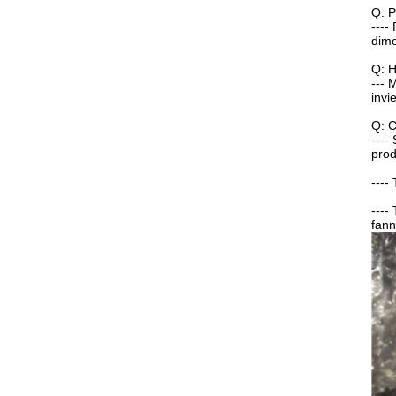
Q: P
----
dime
Q: H
--- 
invi
Q: C
----
prod
----
----
fann