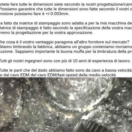
otete fare tutte le dimensioni siete secondo la nostri progettazione/ca
 Possiamo garantire che tutte le dimensioni sono fatte secondo il vostri
nsione possiamo fare è +/-0.003mm.
a fatto da matrice di stampaggio sono adatta a per la mia macchina d
Matrice di stampaggio è fatto secondo la specificazione della vostra macc
eremo la progettazione per la vostra approvazione.
he cosa è il vostro vantaggio paragona all'altro fornitore sul mercato?
 Stiamo timbrando la fabbrica, abbiamo un gruppo conteniamo moriamo 
uzione. Sappiamo importante la buona muffa per la timbratura della p
 Tutti gli nostri ingegneri sono con più di 10 anni di esperienza di lavor
 Tutte le parti che del dado abbiamo fatto sono da cavo a bassa velocit
o dal cavo EDM del cavo EDM/fast-speed della medio-velocità