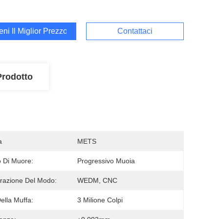
ieni Il Miglior Prezzo
Contattaci
Prodotto
a
METS
po Di Muore:
Progressivo Muoia
razione Del Modo:
WEDM, CNC
Della Muffa:
3 Milione Colpi