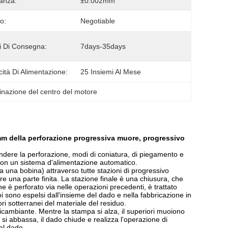
ranza:
±0.002mm
o:
Negotiable
 Di Consegna:
7days-35days
ità Di Alimentazione:
25 Insiemi Al Mese
nazione del centro del motore
0mm della perforazione progressiva muore, progressivo
ere la perforazione, modi di coniatura, di piegamento e
 con un sistema d'alimentazione automatico.
a una bobina) attraverso tutte stazioni di progressivo
re una parte finita. La stazione finale è una chiusura, che
he è perforato via nelle operazioni precedenti, è trattato
oi sono espelsi dall'insieme del dado e nella fabbricazione in
ori sotterranei del materiale del residuo.
icambiante. Mentre la stampa si alza, il superiori muoiono
si abbassa, il dado chiude e realizza l'operazione di
al dado.