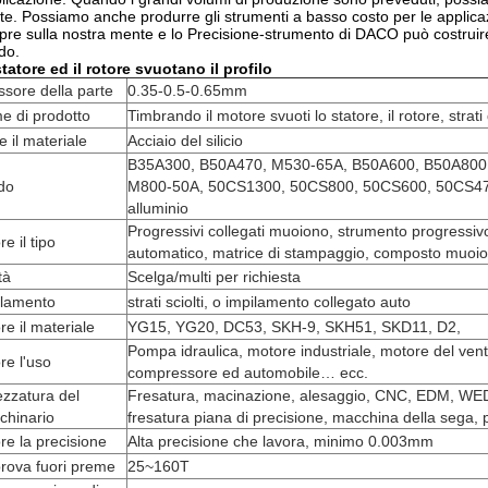
e. Possiamo anche produrre gli strumenti a basso costo per le applica
re sulla nostra mente e lo Precisione-strumento di DACO può costruire
ado.
tatore ed il rotore svuotano il profilo
sore della parte
0.35-0.5-0.65mm
e di prodotto
Timbrando il motore svuoti lo statore, il rotore, strat
e il materiale
Acciaio del silicio
B35A300, B50A470, M530-65A, B50A600, B50A800
do
M800-50A, 50CS1300, 50CS800, 50CS600, 50CS470
alluminio
Progressivi collegati muoiono, strumento progressiv
e il tipo
automatico, matrice di stampaggio, composto muoio
tà
Scelga/multi per richiesta
ilamento
strati sciolti, o impilamento collegato auto
e il materiale
YG15, YG20, DC53, SKH-9, SKH51, SKD11, D2,
Pompa idraulica, motore industriale, motore del vent
e l'uso
compressore ed automobile… ecc.
ezzatura del
Fresatura, macinazione, alesaggio, CNC, EDM, WE
chinario
fresatura piana di precisione, macchina della sega, 
e la precisione
Alta precisione che lavora, minimo 0.003mm
rova fuori preme
25~160T