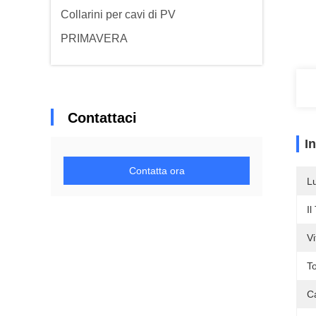
Collarini per cavi di PV
PRIMAVERA
Contattaci
I
Contatta ora
L
Il
Vi
To
Ca