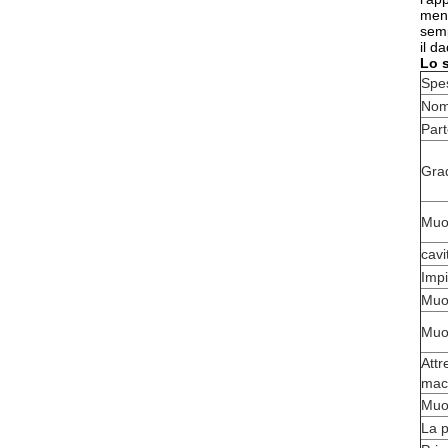
ment
semp
il d
Lo s
Spes
Nom
Part
Gra
Muor
cavi
Imp
Muor
Muor
Attr
mac
Muor
La p