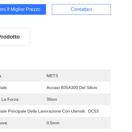
ieni Il Miglior Prezzo
Contattaci
Prodotto
a
METS
iale:
Acciaio B35A300 Del Silicio
 La Forza:
35ton
iale Principale Della Lavorazione Con Utensili:
DC53
ore:
0.5mm