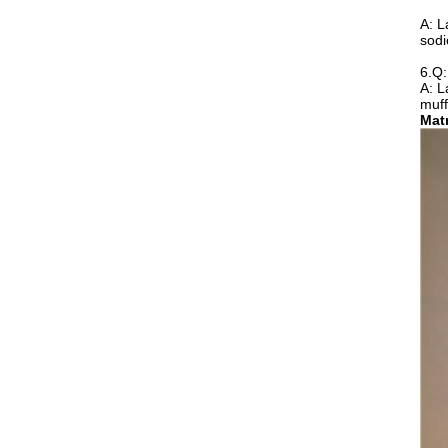
A: L
sodi
6.Q:
A: L
muff
Mat