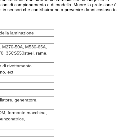
zioni di campionamento e di modello. Muore la protezione è
 in sensori che contribuiranno a prevenire danni costoso to
i della laminazione
. M270-50A, M530-65A,
, 35CS550steel, rame,
o di rivettamento
no, ect.
ilatore, generatore,
DM, formante macchina,
punzonatrice,