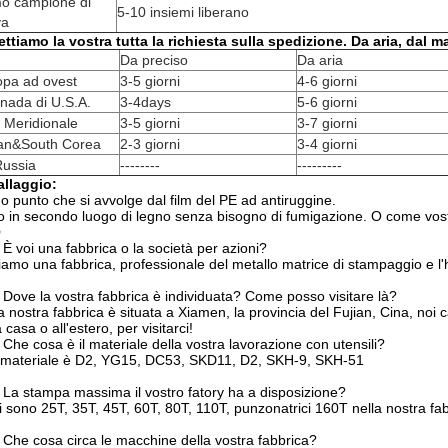
mo campione di
5-10 insiemi liberano
va
ttiamo la vostra tutta la richiesta sulla spedizione. Da aria, dal m
Da preciso
Da aria
opa ad ovest
3-5 giorni
4-6 giorni
nada di U.S.A.
3-4days
5-6 giorni
 Meridionale
3-5 giorni
3-7 giorni
an&South Corea
2-3 giorni
3-4 giorni
Russia
--------
---------
allaggio:
o punto che si avvolge dal film del PE ad antiruggine.
o
in secondo luogo di legno
senza bisogno di fumigazione
. O come vost
Q
 È voi una fabbrica o la società per azioni?
iamo una fabbrica, professionale del metallo matrice di stampaggio e l'
 Dove la vostra fabbrica è individuata? Come posso visitare là?
a nostra fabbrica è situata a Xiamen, la provincia del Fujian, Cina, noi c
a casa o all'estero, per visitarci!
 Che cosa è il materiale della vostra lavorazione con utensili?
l materiale è D2, YG15, DC53, SKD11, D2, SKH-9, SKH-51
 La stampa massima il vostro fatory ha a disposizione?
i sono 25T, 35T, 45T, 60T, 80T, 110T, punzonatrici 160T nella nostra fab
 Che cosa circa le macchine della vostra fabbrica?