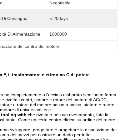
o:
Negotiable
 Di Consegna:
5-20days
ità Di Alimentazione:
1000000
nazione del centro del motore
a F, il trasformatore elettronico C di potere
compreso completamente o l'acciaio elaborato semi sotto forma
e rivetta i centri, statore e rotore del motore di AC/DC,
tatore e rotore del motore passo a passo, statore e rotore
motore di universinal, ecc.
 tooling.with
che rivetta o nessun rivettamento, fate la
osì tanto. Come un certo centro eltrical su ordine del rotore
mma sviluppare, progettare e progettare la disposizione dei
poniamo dei mezzi per costruire un dado per tutta
mo costruire uno strumento credibile con la longevità in