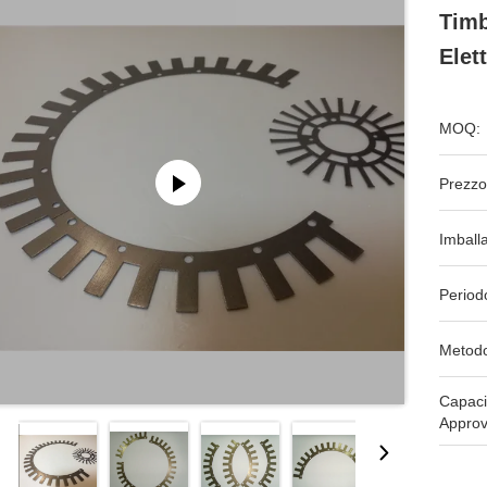
Timb
Elet
MOQ:
Prezzo
Imball
Period
Metodo
Capaci
Approv