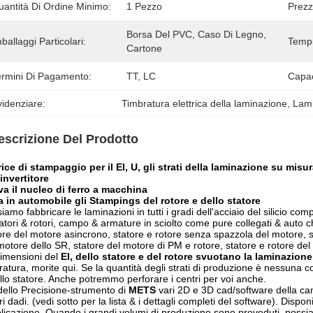
uantità Di Ordine Minimo:
1 Pezzo
Prezz
Borsa Del PVC, Caso Di Legno, 
ballaggi Particolari:
Tempi
Cartone
ermini Di Pagamento:
TT, LC
Capac
idenziare:
Timbratura elettrica della laminazione
, 
Lami
escrizione Del Prodotto
ice di stampaggio per il EI, U, gli strati della laminazione su misur
'invertitore
va il nucleo di ferro a macchina
 in automobile gli Stampings del rotore e dello statore
iamo fabbricare le laminazioni in tutti i gradi dell'acciaio del silicio 
tatori & rotori, campo & armature in sciolto come pure collegati & auto ch
ore del motore asincrono, statore e rotore senza spazzola del motore, s
motore dello SR, statore del motore di PM e rotore, statore e rotore del 
imensioni del
EI, dello statore e del rotore svuotano la laminazione
ratura, morite qui. Se la quantità degli strati di produzione è nessuna c
llo statore. Anche potremmo perforare i centri per voi anche.
dello
Precisione-
strumento di
METS
vari 2D e 3D cad/software della ca
ri dadi. (vedi sotto per la lista & i dettagli completi del software). Dis
plicazione. Quando i grandi volumi di produzione sono preveduti, possia