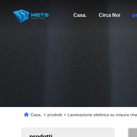
Casa.
Circa Noi
pr
Casa.
>
prodotti
>
Laminazione elettrica su misura che 
prodotti