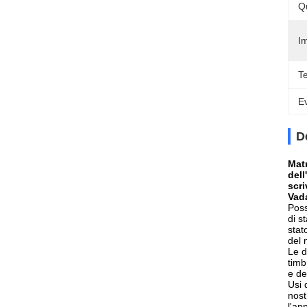
Q
Im
T
Ev
D
Matr
dell
scri
Vada
Poss
di s
stat
del 
Le d
timb
e de
Usi 
nost
l'ap