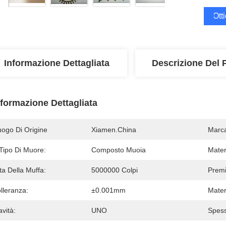
Ott
Informazione Dettagliata
Descrizione Del 
nformazione Dettagliata
uogo Di Origine
Xiamen.China
Marc
 Tipo Di Muore:
Composto Muoia
Mater
ta Della Muffa:
5000000 Colpi
Premi
lleranza:
±0.001mm
Mater
vità:
UNO
Spess