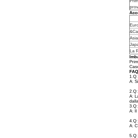
Pri
pro
Acce
Eur
&Ca
Asia
Jap
La 
Imb
Prim
Cas
FA
1.Q:
A: S
2.Q:
A: L
dall
3.Q:
A: I
4.Q:
A: C
5.Q: