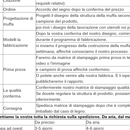
Citazione
requisiti relativi).
Ordine
Accordo del segno dopo la conferma del prezzo
Progetti il disegno della struttura della muffa secon
Progettazione di
campione del prodotto,
muffa
poi invii i disegni della lavorazione con utensili voi
Dopo la vostra conferma del nostro disegno, comin
Modelli la
durante il programma di fabbricazione,
fabbricazione
vi inviamo il progresso della costruzione della muff
settimana, affinchè conosciamo il nostro processo.
Faremo da matrice di stampaggio prima prova in temp
video o l'immagine
Prima prova
e campioni di prova affinchè confermino.
O potete anche venire alla nostra fabbrica. E li is
pubblicheremo il rapporto.
Confermerete nostro matrice di stampaggio qualità
La qualità
Se dovete regolare la struttura di prodotto, possia
conferma
ulteriormente.
Spedisca matrice di stampaggio dopo che è comp
Consegna
imballato dal caso di legno.
ttiamo la vostra tutta la richiesta sulla spedizione. Da aria, dal m
Da preciso
Da aria
opa ad ovest
3-5 giorni
4-6 giorni