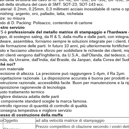
adi della struttura del cavo di SMT: SOT-23, SOT-143 ecc.
aterial: 0.2mm, 0.25mm, 0,3 millimetri acciaio inossidabile di rame o s
inishing: argento, oro, palladio, latta, nichelata
ize: su misura
do di D. Packing: Polisacco, contenitore di cartone
ostro servizio
S è
professionale del metallo matrice di stampaggio e
l'hardware
uppo, di sostegno saling, da R & S, dalla muffa e dalle parti, con integr
rdware, assemblea, forniamo sempre le soluzioni integrate per i clienti.
de formazione delle parti. In futuro 10 anni, più ulteriormente fortifich
sito e facciamo ulteriore sforzo per soddisfare le richieste dei clienti, mi
stri clienti vengono dall'Inghilterra, da U.S.A., dall'Olanda, dal tedesco,
nda, da Unraine, dall'India, dal Brasile, da Janpan, dalla Corea del Sud,
ché noi?
on materiale
recisione di altezza. La precisione può raggiungere 1-4μm, il Ra 2μm.
rogettazione razionale. La disposizione accurata è buona per prodotti ed
ostruzione razionale, accessibilità facile. Buon per manutenzione e la r
isposizione ragionevole di tecnologia
iusto trattamento termico
igliore distanza adatta delle parti
a componente standard sceglie la marca famosa.
ntrollo rigoroso di quantità di controllo di qualità.
consegna tempestiva e migliore servizio
cesso di costruzione della muffa
to
Oggetto
ad alta velocità matrice di stampaggio
Prezzo competitivo di citazione secondo i vostri de