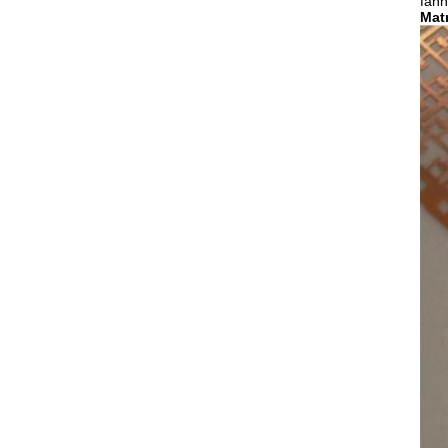
fann
Mat