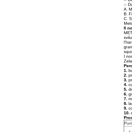
-- D
A. M
B. F
C. S
Meto
Il n
MET
svil
l'ha
gran
squi
I no
Zela
Per
1.
bu
2.
p
3.
p
4.
c
5.
d
6.
g
7.
m
8.
l
9.
co
10.
Pro
Pun