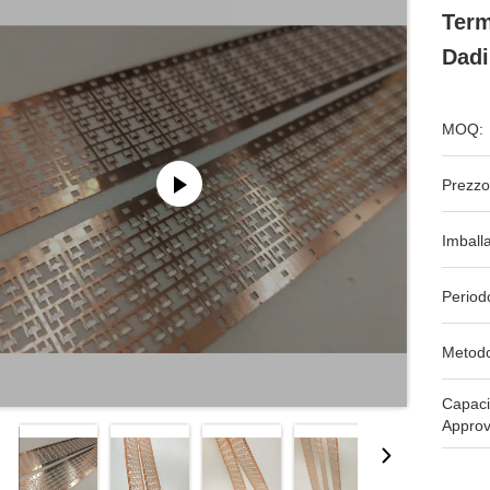
Term
Dadi
MOQ:
Prezzo
Imball
Period
Metodo
Capaci
Approv