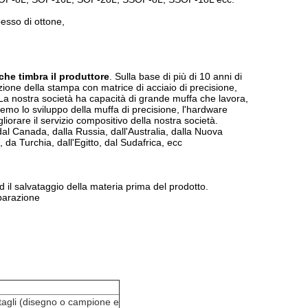
pesso di ottone,
 che timbra
il produttore
. Sulla base di più di 10 anni di
azione della stampa con matrice di acciaio di precisione,
 La nostra società ha capacità di grande muffa che lavora,
eremo lo sviluppo della muffa di precisione, l'hardware
gliorare il servizio compositivo della nostra società.
 dal Canada, dalla Russia, dall'Australia, dalla Nuova
 da Turchia, dall'Egitto, dal Sudafrica, ecc
 il salvataggio della materia prima del prodotto.
iparazione
ttagli (disegno o campione e