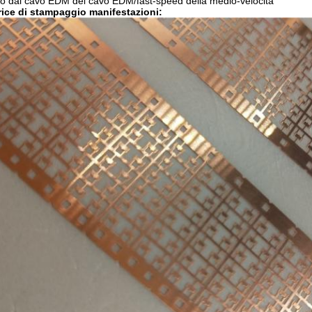
o dal cavo EDM del cavo EDM/fast-speed della medio-velocità
rice di stampaggio manifestazioni: