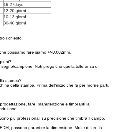
16-27days
12-20 giorni
10-13 giorni
30-40 giorni
ro richiesto.
e che possiamo fare siamo +/-0.002mm.
mpioni?
 disegno/campione. Noti prego che quella tolleranza di
ella stampa?
hina della stampa. Prima dell'inizio che fa per morire parti,
rogettazione, fare, manutenzione e timbranti la
roduzione.
. Sono più professionali su precisione che timbra il campo.
 EDM, possono garantire la dimensione. Molte di loro la