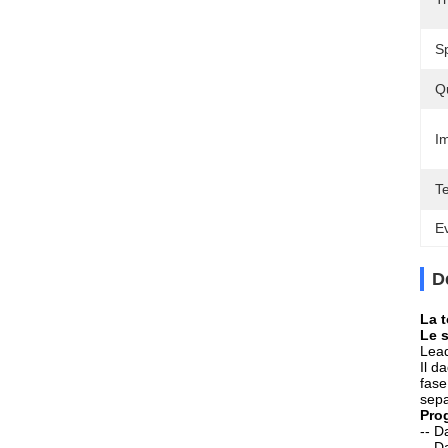
S
Q
Im
T
Ev
D
La 
Le s
Lead
Il d
fase
sepa
Prog
-- D
-- D