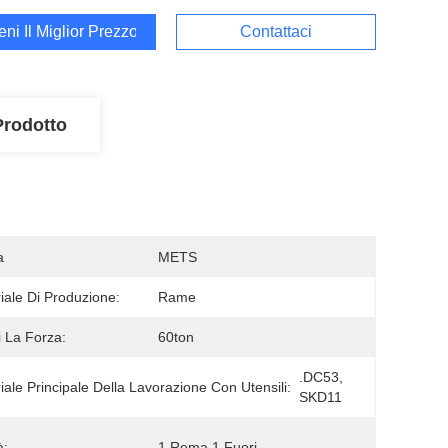
ieni Il Miglior Prezzo
Contattaci
Prodotto
a
METS
iale Di Produzione:
Rame
 La Forza:
60ton
.DC53, 
iale Principale Della Lavorazione Con Utensili:
SKD11
à:
1 Rema 1 Fuori