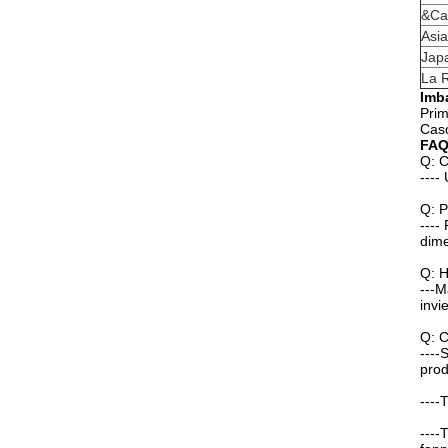
&Ca
Asia
Jap
La 
Imb
Prim
Cas
FA
Q: C
----
Q: P
----
dime
Q: H
---M
invi
Q: C
----
prod
----
----