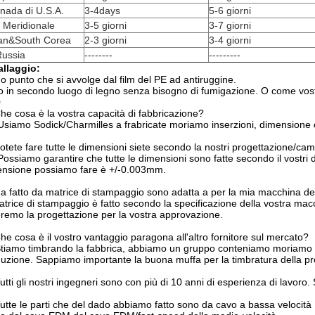
nada di U.S.A.
3-4days
5-6 giorni
 Meridionale
3-5 giorni
3-7 giorni
an&South Corea
2-3 giorni
3-4 giorni
Russia
--------
---------
allaggio:
o punto che si avvolge dal film del PE ad antiruggine.
o
in secondo luogo di legno
senza bisogno di fumigazione
. O come vost
Q
he cosa è la vostra capacità di fabbricazione?
 Usiamo Sodick/Charmilles a frabricate moriamo inserzioni, dimension
otete fare tutte le dimensioni siete secondo la nostri progettazione/ca
 Possiamo garantire che tutte le dimensioni sono fatte secondo il vostri
nsione possiamo fare è +/-0.003mm.
a fatto da matrice di stampaggio sono adatta a per la mia macchina d
atrice di stampaggio è fatto secondo la specificazione della vostra macc
eremo la progettazione per la vostra approvazione.
he cosa è il vostro vantaggio paragona all'altro fornitore sul mercato?
Stiamo timbrando la fabbrica, abbiamo un gruppo conteniamo moriamo p
uzione. Sappiamo importante la buona muffa per la timbratura della p
Tutti gli nostri ingegneri sono con più di 10 anni di esperienza di lavoro
Tutte le parti che del dado abbiamo fatto sono da cavo a bassa velocità