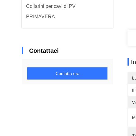
Collarini per cavi di PV
PRIMAVERA
Contattaci
I
Contatta ora
L
Il
Vi
M
Tr