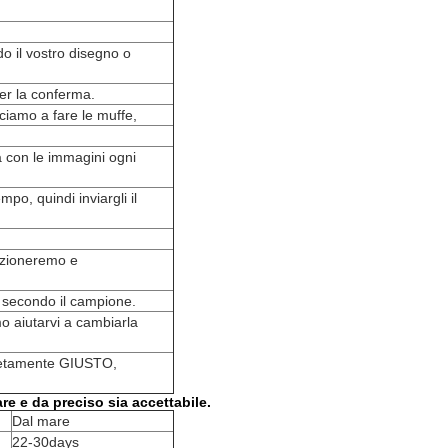
do il vostro disegno o
 per la conferma.
ciamo a fare le muffe,
a con le immagini ogni
o, quindi inviargli il
pezioneremo e
 secondo il campione.
mo aiutarvi a cambiarla
letamente GIUSTO,
are e da preciso sia accettabile.
Dal mare
22-30days