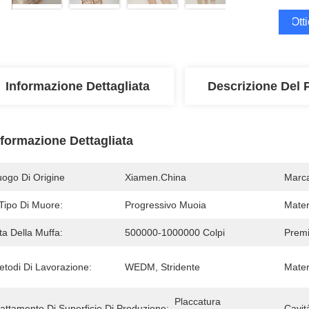
Ott
Informazione Dettagliata
Descrizione Del 
nformazione Dettagliata
uogo Di Origine
Xiamen.China
Marc
 Tipo Di Muore:
Progressivo Muoia
Mater
ta Della Muffa:
500000-1000000 Colpi
Premi
etodi Di Lavorazione:
WEDM, Stridente
Mater
Placcatura 
attamento Di Superficie Di Produzione:
Cavit