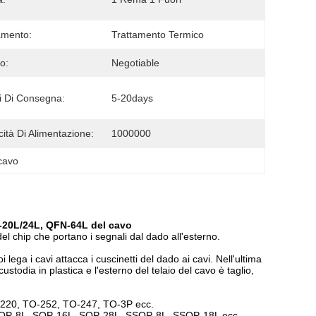
amento:
Trattamento Termico
o:
Negotiable
 Di Consegna:
5-20days
ità Di Alimentazione:
1000000
 cavo
P-20L/24L, QFN-64L del cavo
el chip che portano i segnali dal dado all'esterno.
i lega i cavi attacca i cuscinetti del dado ai cavi. Nell'ultima
stodia in plastica e l'esterno del telaio del cavo è taglio,
ITO-220, TO-252, TO-247, TO-3P ecc.
8L, SOP-8L, SOP-16L, SOP-28L, SSOP-8L, SSOP-18L ecc.