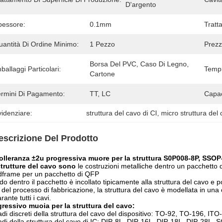
D'argento
pessore:
0.1mm
Tratt
uantità Di Ordine Minimo:
1 Pezzo
Prezz
Borsa Del PVC, Caso Di Legno, 
ballaggi Particolari:
Tempi
Cartone
ermini Di Pagamento:
TT, LC
Capac
idenziare:
struttura del cavo di CI
, 
micro struttura del
escrizione Del Prodotto
tolleranza ±2u progressiva muore per la struttura S0P008-8P, SSO
trutture del cavo sono
le costruzioni metalliche dentro un pacchetto d
frame per un pacchetto di QFP
ado dentro il pacchetto è incollato tipicamente alla struttura del cavo e po
 del processo di fabbricazione, la struttura del cavo è modellata in una cu
rante tutti i cavi.
ressivo muoia per la struttura del cavo:
adi discreti della struttura del cavo del dispositivo: TO-92, TO-196, 
adi della struttura del cavo di IC: DIP-8L, DIP-16L, DIP-18L, DIP-2