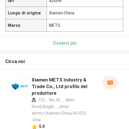
lari
azione
Luogo di origine
Xiamen.China
Marca
METS
Osservi più
Circa noi
Xiamen METS Industry &
Trade Co., Ltd profilo del
produttore
102，No.42， Xibin
Road,Xinglin，Jimei
district,Xiamen,China,361022
,Cina
5.0