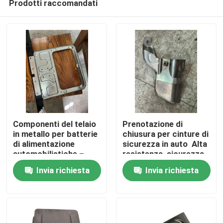
Prodotti raccomandati
Componenti del telaio
Prenotazione di
in metallo per batterie
chiusura per cinture di
di alimentazione
sicurezza in auto ️ Alta
automobilistiche –
resistenza, sicurezza
Casa
Alta resistenza,
garantita, design
Invia richiesta
Invia richiesta
leggerezza, precisione
durevole
di montaggio
Prodotti
Video