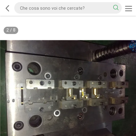
2
/
8