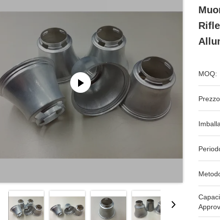
Muor
Rifl
Allu
MOQ:
Prezzo
Imball
Period
Metodo
Capaci
Approv