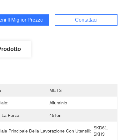
ieni Il Miglior Prezzo
Contattaci
Prodotto
a
METS
iale:
Alluminio
 La Forza:
45Ton
SKD61, 
iale Principale Della Lavorazione Con Utensili:
SKH9