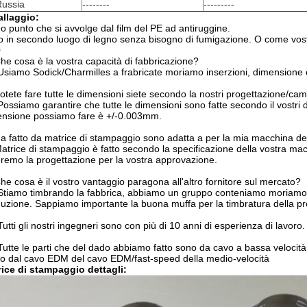
Russia
--------
---------
allaggio:
o punto che si avvolge dal film del PE ad antiruggine.
o
in secondo luogo di legno
senza bisogno di fumigazione
. O come vost
Q
he cosa è la vostra capacità di fabbricazione?
 Usiamo Sodick/Charmilles a frabricate moriamo inserzioni, dimension
otete fare tutte le dimensioni siete secondo la nostri progettazione/ca
 Possiamo garantire che tutte le dimensioni sono fatte secondo il vostri
nsione possiamo fare è +/-0.003mm.
a fatto da matrice di stampaggio sono adatta a per la mia macchina d
Matrice di stampaggio è fatto secondo la specificazione della vostra macc
eremo la progettazione per la vostra approvazione.
he cosa è il vostro vantaggio paragona all'altro fornitore sul mercato?
 Stiamo timbrando la fabbrica, abbiamo un gruppo conteniamo moriamo 
uzione. Sappiamo importante la buona muffa per la timbratura della p
 Tutti gli nostri ingegneri sono con più di 10 anni di esperienza di lavor
 Tutte le parti che del dado abbiamo fatto sono da cavo a bassa velocit
o dal cavo EDM del cavo EDM/fast-speed della medio-velocità
ice di stampaggio dettagli: