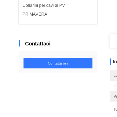
Collarini per cavi di PV
PRIMAVERA
Contattaci
I
Contatta ora
L
Il
Vi
To