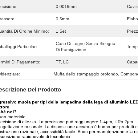
ecisione:
0.0016mm
Cavit
pessore:
0.5mm
Elabo
uantità Di Ordine Minimo:
1 Set
Prezz
Caso Di Legno Senza Bisogno 
ballaggi Particolari:
Tempi
Di Fumigazione
ermini Di Pagamento:
TT, LC
Capac
idenziare:
Muffa dello stampaggio profondo
, 
Componen
escrizione Del Prodotto
ressivo muoia per tipi della lampadina della lega di alluminio LED i
ettore
ché noi?
uon materiale
recisione di altezza. La precisione può raggiungere 1-4μm, il Ra 2μm.
rogettazione razionale. La disposizione accurata è buona per prodotti ed
ostruzione razionale, accessibilità facile. Buon per manutenzione e la r
isposizione ragionevole di tecnologia