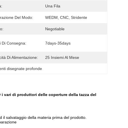
à:
Una Fila
razione Del Modo:
WEDM, CNC, Stridente
o:
Negotiable
 Di Consegna:
7days-35days
ità Di Alimentazione:
25 Insiemi Al Mese
ti disegnate profonde
 vari di produttori delle coperture della tazza del
 il salvataggio della materia prima del prodotto.
iparazione