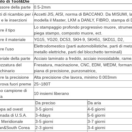
ilo di
Tool&Die
sore della parte
0.5-2mm
i di ricambio per i
Accetti JIS, AISI, norma di BACCANO. Da MISUMI,
 e le inserzioni
modella il Master, LKM a DANLY, FIBRO, stampa di 
Lo stampaggio profondo progressivo muore, strumen
e il tipo
piega stampo, composto muore, ect.
e il materiale
YG15, YG20, DC53, SKH-9, SKH51, SKD11, D2,
Elettrodomestico (parti automobilistiche, parti di metal
e l'uso
metallo elettriche, parti del blocchetto terminali)
riale della parte
Acciaio laminato a freddo, acciaio inossidabile, rame
ezzatura del
Fresatura, macinazione, CNC, EDM, WEDM, formant
chinario
piana di precisione, punzonatrice,
e la precisione
Alta precisione che lavora, minimo 0.003mm
rova fuori preme
25~180T
mo campione di
10 insiemi liberano
va
Da preciso
Da aria
opa ad ovest
3-5 giorni
4-6 giorni
nada di U.S.A.
3-4days
5-6 giorni
 Meridionale
3-5 giorni
3-7 giorni
an&South Corea
2-3 giorni
3-4 giorni