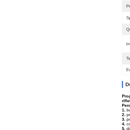
Pr
S
Q
Im
T
Ev
D
Prog
rifl
Per
1.
b
2.
p
3.
p
4.
c
5.
d