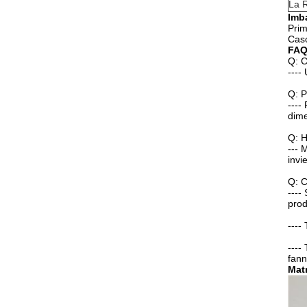
La 
Imb
Prim
Cas
FA
Q: C
----
Q: P
----
dime
Q: H
--- 
invi
Q: C
----
prod
----
----
fann
Matr