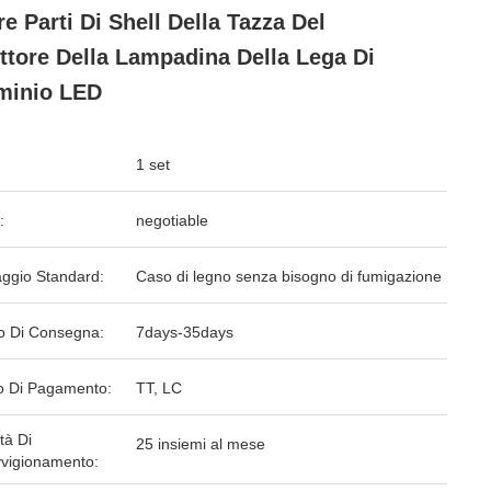
e Parti Di Shell Della Tazza Del
ettore Della Lampadina Della Lega Di
minio LED
1 set
:
negotiable
aggio Standard:
Caso di legno senza bisogno di fumigazione
o Di Consegna:
7days-35days
 Di Pagamento:
TT, LC
tà Di
25 insiemi al mese
vigionamento: