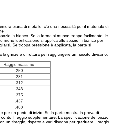
amiera piana di metallo, c'è una necessità per il materiale di
one
o spazio in bianco. Se la forma si muove troppo facilmente, le
o meno lubrificazione si applica allo spazio in bianco per
igliarsi. Se troppa pressione è applicata, la parte si
ra le grinze e di rottura per raggiungere un riuscito divisorio.
Raggio massimo
.250
.281
.312
.343
.375
.437
.468
per un punto di inizio. Se la parte mostra la prova di
o conto il raggio supplementare. La specificazione del pezzo
n un tiraggio, rispetto a vari disegna per graduare il raggio