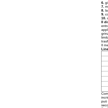
6.
g
7.
m
8.
l
9.
co
10.
Il 
entr
appl
grin
limi
tras
Il m
Line
Come
incr
può 
seco