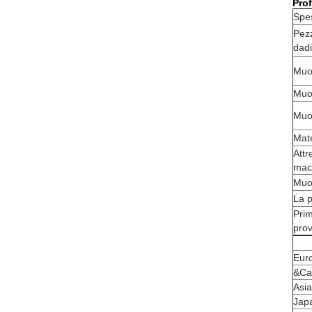
Prof
Spes
Pezz
dadi
Muor
Muor
Muor
Mate
Attr
mac
Muor
La p
Pri
pro
Eur
&Ca
Asia
Jap