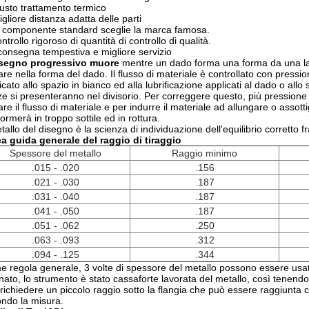
iusto trattamento termico
igliore distanza adatta delle parti
a componente standard sceglie la marca famosa.
ntrollo rigoroso di quantità di controllo di qualità.
consegna tempestiva e migliore servizio
disegno progressivo muore
mentre un dado forma una forma da
una
l
are nella forma del dado. Il flusso di materiale è controllato con pressi
icato allo spazio in bianco ed alla lubrificazione applicati al dado o all
ze si presenteranno nel divisorio. Per correggere questo, più pressione 
tare il flusso di materiale e per indurre il materiale ad allungare o assott
formerà in troppo sottile ed in rottura.
etallo del disegno è la scienza di individuazione dell'equilibrio corretto f
a guida generale del raggio di tiraggio
Spessore del metallo
Raggio minimo
.015 - .020
.156
.021 - .030
.187
.031 - .040
.187
.041 - .050
.187
.051 - .062
.250
.063 - .093
.312
.094 - .125
.344
 regola generale, 3 volte di spessore del metallo possono essere usate 
inato, lo strumento è stato cassaforte lavorata del metallo, così tenend
richiedere un piccolo raggio sotto la flangia che può essere raggiunta co
ndo la misura.