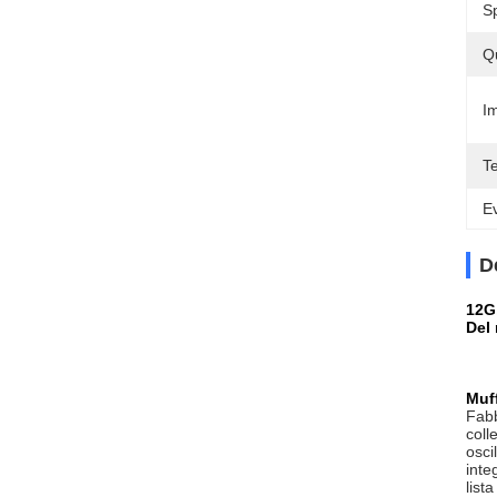
S
Q
Im
T
Ev
D
12G,
Del
Muf
Fabb
coll
osci
inte
list