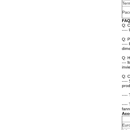
Ter
Pac
FA
Q: C
----
Q: P
----
dime
Q: H
--- 
invi
Q: C
----
prod
----
----
fann
Acce
Eur