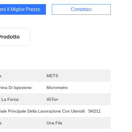
ieni Il Miglior Prezzo
Contattaci
Prodotto
a
METS
ina Di Ispezione:
Micrometro
 La Forza:
45Ton
iale Principale Della Lavorazione Con Utensili:
SKD11
à:
Una Fila