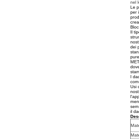
nel 
Le p
per 
prod
crea
Bloc
Il t
stru
nost
dei 
stan
pure
METS
dove
stam
I da
come
Usi 
nost
l'ap
ment
semp
il d
Desc
Mate
Mate