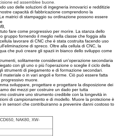
precisione ed assemblee buone.
do uso delle soluzioni di ingegneria innovarici e redditizie
e nostre capacità di fabbricazione comprendono la
. Le matrici di stampaggio su ordinazione possono essere
le
WB,
a potuto fare come progressivo per morire. La stanza dello
ro gruppo fornendo il meglio nella classe che foggia alla
 cellula lavorare di CNC che è stata costruita facendo uso
ll'eliminazione di spreco. Oltre alla cellula di CNC, la
qua che può creare gli spazii in bianco dello sviluppo come
strumenti, solitamente considerati un'operazione secondaria
gato con gli uno o più l'operazione o sceglie il ciclo della
li strumenti di piegamento e di formazione secondari.
il materiale o in vari angoli e forme. Ciò può essere fatta
n progressivo muore.
mma sviluppare, progettare e progettare la disposizione dei
poniamo dei mezzi per costruire un dado per tutta
mo costruire uno strumento credibile con la longevità in
zioni di campionamento e di modello. Muore la protezione è
 in sensori che contribuiranno a prevenire danni costoso to
, CD650, NAK80, XW-