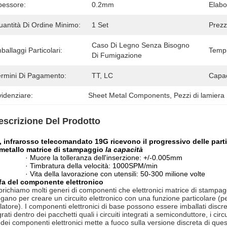
pessore:
0.2mm
Elabo
uantità Di Ordine Minimo:
1 Set
Prezz
Caso Di Legno Senza Bisogno 
ballaggi Particolari:
Tempi
Di Fumigazione
ermini Di Pagamento:
TT, LC
Capac
idenziare:
Sheet Metal Components
, 
Pezzi di lamiera
escrizione Del Prodotto
 infrarosso telecomandato 19G ricevono il progressivo delle parti 
 metallo matrice di stampaggio
la capacità
· Muore la tolleranza dell'inserzione: +/-0.005mm
· Timbratura della velocità: 1000SPM/min
· Vita della lavorazione con utensili: 50-300 milione volte
fa del componente elettronico
richiamo molti generi di componenti che elettronici matrice di stampaggio,
egano per creare un circuito elettronico con una funzione particolare (p
llatore). I componenti elettronici di base possono essere imballati discre
grati dentro dei pacchetti quali i circuiti integrati a semiconduttore, i circu
a dei componenti elettronici mette a fuoco sulla versione discreta di qu