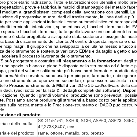
loro proprietario radrizzano. Tutte le lavorazioni con utensili è molto 
rogettazioni, prove e fabbrica le matrici di stampaggio del metallo facen
il medium ai grandi sistemi complessi della lavorazione con utensili. L
uzione di progressivo muore, dadi di trasferimento, la linea dadi e più
te per varie applicazioni industriali come automobilistico ed aerospazia
chetti terminali - intestazioni, spine ed incavi, blocchetti terminali del P
ipo speciale blocchetti terminali, tutte quelle lavorazioni con utensili h
mento è stata progettata e sviluppato stata sostenere i bisogni del nost
ra base di discernimento del cliente. Al centro di questa impresa è una
principi magri. Il gruppo che ha sviluppato la cellula ha messo a fuoco su
za dello strumento è sostenuta vari cavo EDMs e da taglio a getto d'ac
 accelera il processo lavorante dello strumento.
 può progettare e costruire
«il piegamento e la formazione
» degli 
 uno spazio in bianco o piano è disposto nello strumento ed è fatto e pie
pa, parti del volume solitamente più basso sarà formato e prodotto dag
di forma/della curvatura sono usati per piegare, fare parte, o disegnare 
 uno strumento ed operazione secondari, o può essere costruita in u
dello
Precisione-
strumento di
METS
vari 2D e 3D cad/software della ca
ri dadi. (vedi sotto per la lista & i dettagli completi del software). Dis
plicazione. Quando i grandi volumi di produzione sono preveduti, possia
e. Possiamo anche produrre gli strumenti a basso costo per le applica
re sulla nostra mente e lo Precisione-strumento di DACO può costruire
ado.
rizione di prodotto
SKD11/51/61, SKH-9, S136, ASP60, ASP23, S45C
riale della muffa
42,2738,8407, ecc.
riale del prodotto
rame, ottone, metallo, oro, bronzo