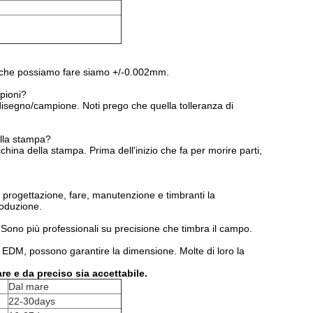
e che possiamo fare siamo +/-0.002mm.
mpioni?
 disegno/campione. Noti prego che quella tolleranza di
ella stampa?
hina della stampa. Prima dell'inizio che fa per morire parti,
progettazione, fare, manutenzione e timbranti la
roduzione.
o. Sono più professionali su precisione che timbra il campo.
à EDM, possono garantire la dimensione. Molte di loro la
are e da preciso sia accettabile.
Dal mare
22-30days