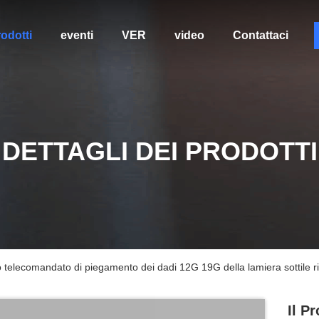
odotti
eventi
VER
video
Contattaci
DETTAGLI DEI PRODOTTI
so telecomandato di piegamento dei dadi 12G 19G della lamiera sottile ri
Il P