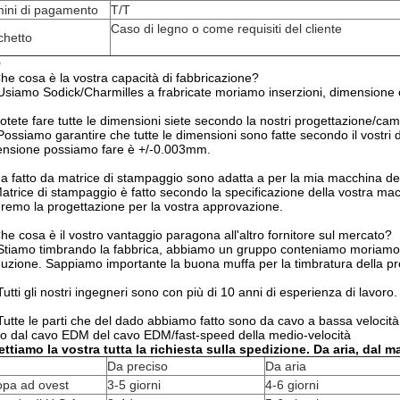
mini di pagamento
T/T
Caso di legno o come requisiti del cliente
chetto
Q
he cosa è la vostra capacità di fabbricazione?
 Usiamo Sodick/Charmilles a frabricate moriamo inserzioni, dimension
otete fare tutte le dimensioni siete secondo la nostri progettazione/ca
 Possiamo garantire che tutte le dimensioni sono fatte secondo il vostri
nsione possiamo fare è +/-0.003mm.
a fatto da matrice di stampaggio sono adatta a per la mia macchina d
Matrice di stampaggio è fatto secondo la specificazione della vostra macc
eremo la progettazione per la vostra approvazione.
he cosa è il vostro vantaggio paragona all'altro fornitore sul mercato?
 Stiamo timbrando la fabbrica, abbiamo un gruppo conteniamo moriamo 
uzione. Sappiamo importante la buona muffa per la timbratura della p
 Tutti gli nostri ingegneri sono con più di 10 anni di esperienza di lavor
 Tutte le parti che del dado abbiamo fatto sono da cavo a bassa velocit
o dal cavo EDM del cavo EDM/fast-speed della medio-velocità
ttiamo la vostra tutta la richiesta sulla spedizione. Da aria, dal m
Da preciso
Da aria
opa ad ovest
3-5 giorni
4-6 giorni