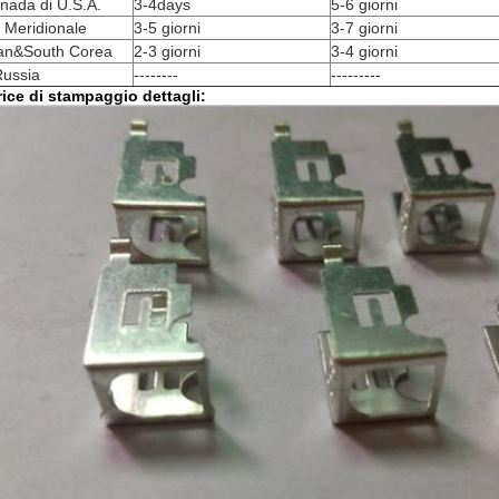
nada di U.S.A.
3-4days
5-6 giorni
 Meridionale
3-5 giorni
3-7 giorni
an&South Corea
2-3 giorni
3-4 giorni
Russia
--------
---------
ice di stampaggio dettagli: