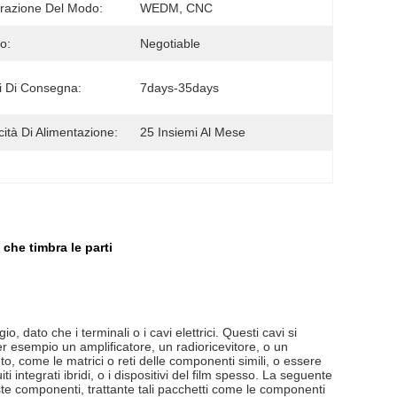
razione Del Modo:
WEDM, CNC
o:
Negotiable
 Di Consegna:
7days-35days
ità Di Alimentazione:
25 Insiemi Al Mese
che timbra le parti
 dato che i terminali o i cavi elettrici. Questi cavi si
er esempio un amplificatore, un radioricevitore, o un
to, come le matrici o reti delle componenti simili, o essere
iti integrati ibridi, o i dispositivi del film spesso. La seguente
este componenti, trattante tali pacchetti come le componenti