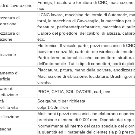
Forings, fresatura e tornitura di CNC, macinazione, 
di di lavorazione
ecc.
Il CNC lavora, macchina del tornio di Automotic, m
ezzatura di
torni, la macchina di Cavo-taglio, la macchina per 
borazione
fresatura, perforante/perforatrice, macchina di puliz
ezzatura di
Calibro del proiettore, del calibro, di altezza, calibro
vazione
ecc.
Elettronico: Il veicolo parte, pezzi meccanici di CNC,
ricevitore senza fili, carte di rete wireless del mo
icazione
Parti interne automobilistiche: connettore, struttura
dell'automobile. Tutti i tipi di connettori, parti digitali
Placcatura, pittura, mano della polvere, anodizzazio
tamento di
Macinazione di vibrazione, lucidatura, Brushing.or 
rficie
cliente.
ware di
PROE, CATIA, SOLIDWORK, cad, ecc.
ettazione
tà
Scelga/multi per richiesta
lli la vita
colpi 1-30million
Molti anni i pezzi meccanici che elaborano esperien
ificazione
precisione di meno di 0.001mm; Dipende dai requisit
Normalmente all'interno del caso speciale dei giorn
segna
la quantità ed il materiale del cliente) sia più presto