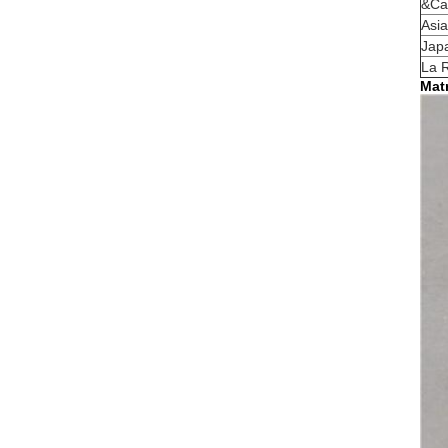
&Ca
Asia
Jap
La 
Matr