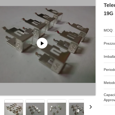
Tele
19G 
MOQ:
Prezzo
Imball
Period
Metodo
Capaci
Approv