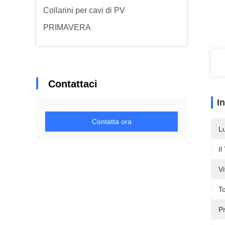
Collarini per cavi di PV
PRIMAVERA
Contattaci
I
Contatta ora
L
Il
Vi
To
Pr