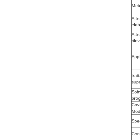
Meto
Attr
ela
Attr
rile
Appl
trat
supe
Soft
prog
Cavi
Mode
Spec
Con