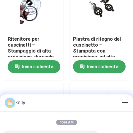
Mostra VR
Circa noi
Ritenitore per
Piastra di ritegno del
cuscinetti –
cuscinetto –
Stampaggio di alta
Stampata con
Giro della fabbrica
precisione, durevole,
precisione, ad alta
resistente alla
resistenza, resistente
Invia richiesta
Invia richiesta
corrosione,
alla corrosione, OEM
Controllo di qualità
personalizzabile
personalizzato
Contattici
kelly
Notizie
4:44 AM
Casi