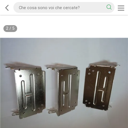
2
/
5